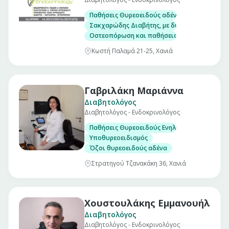
Παθήσεις Θυρεοειδούς αδένα, με δυνατότητα
Σακχαρώδης Διαβήτης, με δυνατότητα μέτρησ
Οστεοπόρωση και παθήσεις μεταβολισμού το
Κωστή Παλαμά 21-25, Χανιά
Γαβριλάκη Μαριάννα
Διαβητολόγος
Διαβητολόγος - Ενδοκρινολόγος
Παθήσεις Θυρεοειδούς Ενηλίκων & Παίδων
Υποθυρεοειδισμός
Όζοι θυρεοειδούς αδένα
Στρατηγού Τζανακάκη 36, Χανιά
Χουστουλάκης Εμμανουήλ
Διαβητολόγος
Διαβητολόγος - Ενδοκρινολόγος