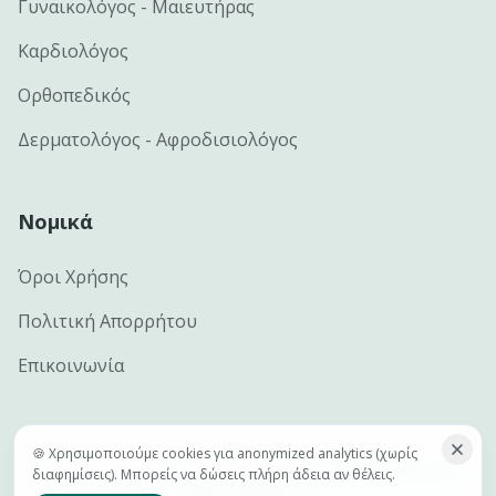
Γυναικολόγος - Μαιευτήρας
Καρδιολόγος
Ορθοπεδικός
Δερματολόγος - Αφροδισιολόγος
Νομικά
Όροι Χρήσης
Πολιτική Απορρήτου
Επικοινωνία
🍪 Χρησιμοποιούμε cookies για anonymized analytics (χωρίς
©
2026
e-docs.gr — Handcrafted by
Netclick · Advanced
διαφημίσεις). Μπορείς να δώσεις πλήρη άδεια αν θέλεις.
Digital Marketing