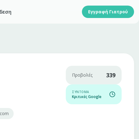
δεση
Εγγραφή Γιατρού
339
Προβολές
ΣΎΝΤΟΜΑ
Κριτικές Google
.com