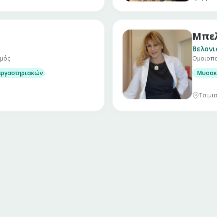
Μπε
Βελονι
σμός
Ομοιοπα
 γυναίκες
εργαστηριακών εξετάσεων
Μυοσκ
Τσιμισ