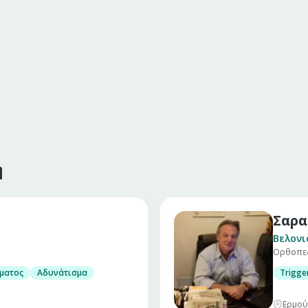
η
Σαρα
Βελονι
Ορθοπεδι
ματος
Αδυνάτισμα
Trigge
Ερμού 