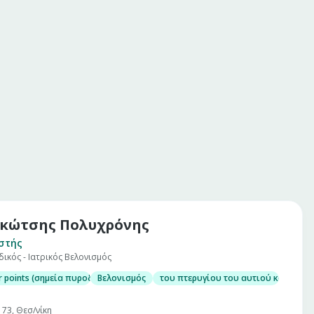
κώτσης Πολυχρόνης
στής
κός - Ιατρικός Βελονισμός
r points (σημεία πυροδότησης μυοπεριτοναϊκού πόνου)
Βελονισμός
του πτερυγίου του αυτιού κατά Bahr 
73, Θεσ/νίκη