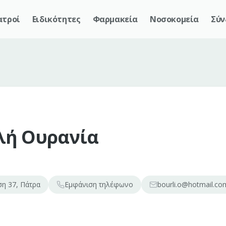
ατροί
Ειδικότητες
Φαρμακεία
Νοσοκομεία
Σύν
ή Ουρανία
η 37, Πάτρα
Εμφάνιση
τηλέφωνο
bourli.o@hotmail.co