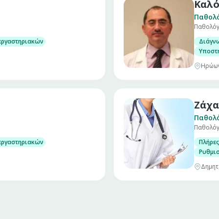
Καλ
Παθολ
Παθολόγ
 γυναίκες
εργαστηριακών εξετάσεων
Διάγν
Υποστή
Ηρώων
Ζάχα
Παθολ
Παθολό
 γυναίκες
εργαστηριακών εξετάσεων
Πλήρες
Ρυθμισ
Δημητ