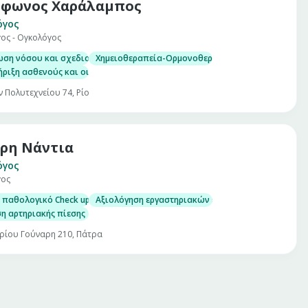
όφωνος Χαράλαμπος
όγος
ος - Ογκολόγος
ωση νόσου και σχεδιασμός θεραπευτικού σχήματος
Χημειοθεραπεία-Ορμονοθεραπεία-Βιολογικοί παρ
ριξη ασθενούς και οικογένειας
 Πολυτεχνείου 74, Ρίο
ρη Νάντια
όγος
γος
 παθολογικό Check up σε άνδρες και γυναίκες
Αξιολόγηση εργαστηριακών εξετάσεων
η αρτηριακής πίεσης
ρίου Γούναρη 210, Πάτρα