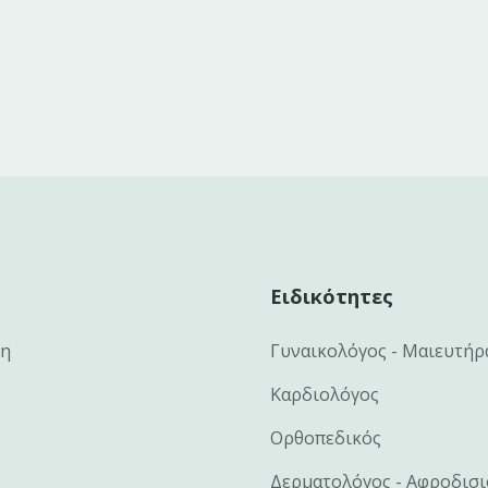
Ειδικότητες
κη
Γυναικολόγος - Μαιευτήρ
Καρδιολόγος
Ορθοπεδικός
Δερματολόγος - Αφροδισ