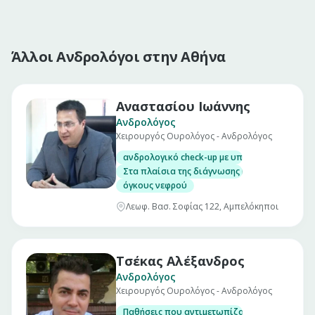
Άλλοι Ανδρολόγοι στην Αθήνα
Αναστασίου Ιωάννης
Ανδρολόγος
Χειρουργός Ουρολόγος - Ανδρολόγος
ανδρολογικό check-up με υπερηχογραφικό έλ
Στα πλαίσια της διάγνωσης και της θεραπείας
όγκους νεφρού
Λεωφ. Βασ. Σοφίας 122, Αμπελόκηποι
Τσέκας Αλέξανδρος
Ανδρολόγος
Χειρουργός Ουρολόγος - Ανδρολόγος
Παθήσεις που αντιμετωπίζουμε