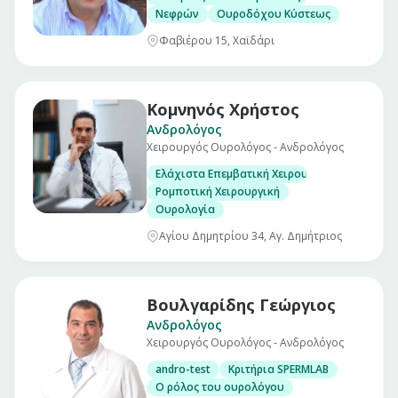
Νεφρών
Ουροδόχου Κύστεως
Φαβιέρου 15, Χαϊδάρι
Κομνηνός Χρήστος
Ανδρολόγος
Χειρουργός Ουρολόγος - Ανδρολόγος
Ελάχιστα Επεμβατική Χειρουργική
Ρομποτική Χειρουργική
Ουρολογία
Αγίου Δημητρίου 34, Αγ. Δημήτριος
Βουλγαρίδης Γεώργιος
Ανδρολόγος
Χειρουργός Ουρολόγος - Ανδρολόγος
andro-test
Κριτήρια SPERMLAB
Ο ρόλος του ουρολόγου