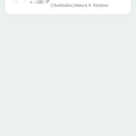
Ευέλπιδος Λέκκα 6, Ά. Πατήσια