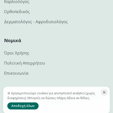
Καρδιολόγος
Ορθοπεδικός
Δερματολόγος - Αφροδισιολόγος
Νομικά
Όροι Χρήσης
Πολιτική Απορρήτου
Επικοινωνία
🍪 Χρησιμοποιούμε cookies για anonymized analytics (χωρίς
©
2026
e-docs.gr — Handcrafted by
Netclick · Advanced
διαφημίσεις). Μπορείς να δώσεις πλήρη άδεια αν θέλεις.
Digital Marketing
Αποδοχή όλων