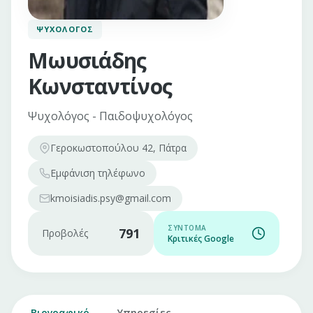
ΨΥΧΟΛΌΓΟΣ
Μωυσιάδης
Κωνσταντίνος
Ψυχολόγος - Παιδοψυχολόγος
Γεροκωστοπούλου 42, Πάτρα
Εμφάνιση
τηλέφωνο
kmoisiadis.psy@gmail.com
ΣΎΝΤΟΜΑ
791
Προβολές
Κριτικές Google
Βιογραφικό
Υπηρεσίες