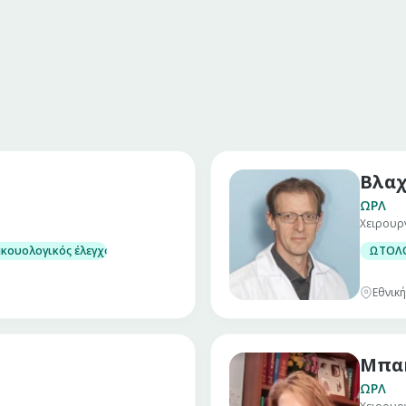
Βλαχ
ΩΡΛ
Χειρουρ
ακουολογικός έλεγχος ενηλίκων και παίδων
ΩΤΟΛΟ
Εθνική
Μπακ
ΩΡΛ