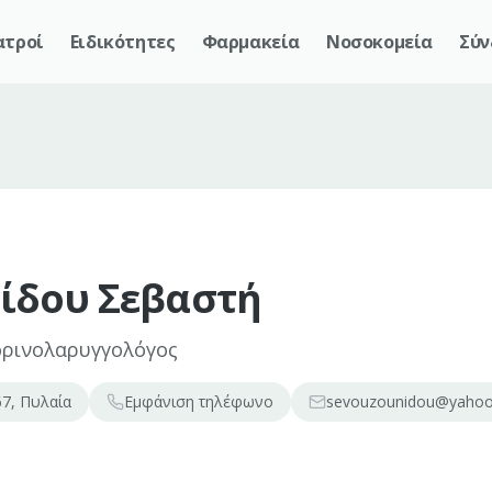
ατροί
Ειδικότητες
Φαρμακεία
Νοσοκομεία
Σύν
ίδου Σεβαστή
ορινολαρυγγολόγος
7, Πυλαία
Εμφάνιση
τηλέφωνο
sevouzounidou@yahoo