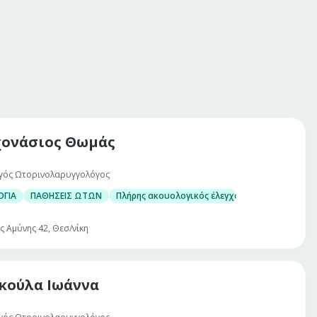
ονάσιος Θωμάς
γός Ωτορινολαρυγγολόγος
ΓΙΑ
ΠΑΘΗΣΕΙΣ ΩΤΩΝ
Πλήρης ακουολογικός έλεγχος ενηλίκων και π
ς Αμύνης 42, Θεσ/νίκη
ούλα Ιωάννα