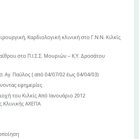
ρουργική, Καρδιολογική κλινική στο Γ.Ν.Ν. Κιλκίς
θρου στο Π.Ι.Σ.Σ. Μουριών – Κ.Υ. Δροσάτου
 Αγ. Παύλος ( από 04/07/02 έως 04/04/03)
άνοντας εφημερίες
ιοχή του Κιλκίς Από Ιανουάριο 2012
ς Κλινικής ΑΧΕΠΑ
τοποίηση