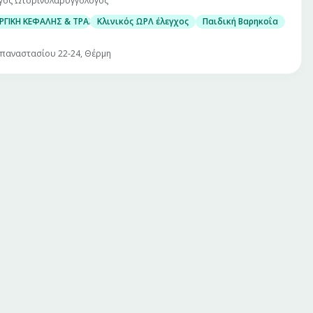
γός Ωτορινολαρυγγολόγος
ΥΡΓΙΚΗ ΚΕΦΑΛΗΣ & ΤΡΑΧΗΛΟΥ
Κλινικός ΩΡΛ έλεγχος
Παιδική Βαρηκοΐα
απαναστασίου 22-24, Θέρμη