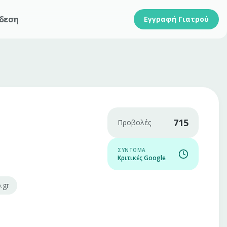
δεση
Εγγραφή Γιατρού
715
Προβολές
ΣΎΝΤΟΜΑ
Κριτικές Google
.gr