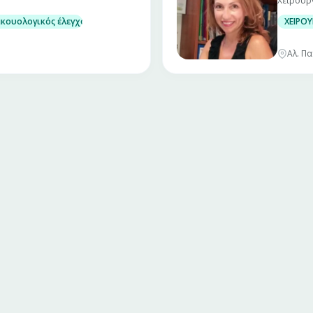
Χειρουρ
ακουολογικός έλεγχος ενηλίκων και παίδων
ΧΕΙΡΟ
Αλ. Π