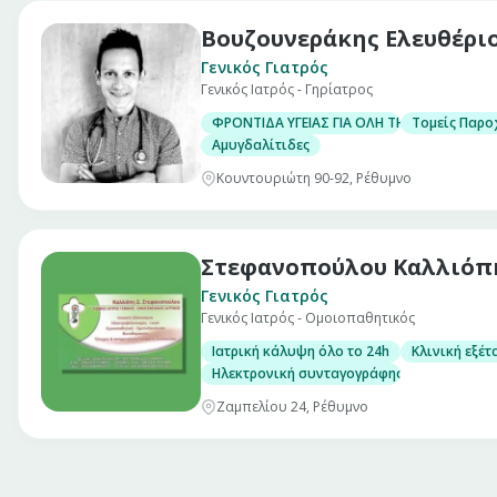
Βουζουνεράκης Ελευθέρι
Γενικός Γιατρός
Γενικός Ιατρός - Γηρίατρος
ΦΡΟΝΤΙΔΑ ΥΓΕΙΑΣ ΓΙΑ ΟΛΗ ΤΗΝ ΟΙΚΟΓΕΝΕΙΑ
Τομείς Παρο
Αμυγδαλίτιδες
Κουντουριώτη 90-92, Ρέθυμνο
Στεφανοπούλου Καλλιόπ
Γενικός Γιατρός
Γενικός Ιατρός - Ομοιοπαθητικός
Ιατρική κάλυψη όλο το 24h
Κλινική εξέτ
Ηλεκτρονική συνταγογράφηση/Έκδοση παρ
Ζαμπελίου 24, Ρέθυμνο