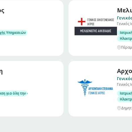
ος
Μελι
Γενικό
Γενικός 
χής Υπηρεσιών
Ιατρικ
Ηλεκτρ
Πέραμ
η
Αρχο
Γενικό
Γενικός 
αση για όλη την οικογένεια
Ιατρικ
απεμπτικών για εργαστηριακές εξετάσεις/Αξιολόγηση αποτελεσμάτων
Ηλεκτρ
Δημητ