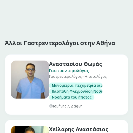
Άλλοι Γαστρεντερολόγοι στην Αθήνα
Αναστασίου Θωμάς
Γαστρεντερολόγος
Γαστρεντερολόγος - Ηπατολόγος
Μανομετρία, πεχαμετρία οισοφάγου και αντ
Ιδιοπαθή Φλεγμονώδη Νοσήματα Εντέρου. (Νό
Νοσήματα του ήπατος
Ισμήνης 7, Δάφνη
Χείλαρης Αναστάσιος