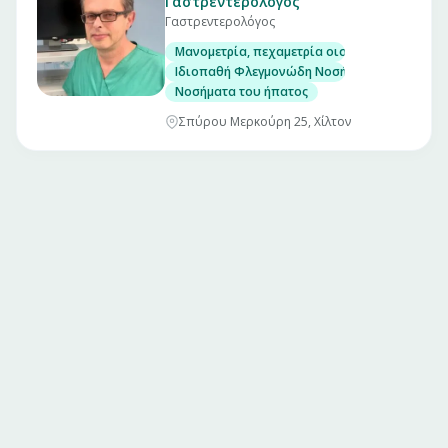
Γαστρεντερολόγος
Γαστρεντερολόγος
Μανομετρία, πεχαμετρία οισοφάγου και αντ
Ιδιοπαθή Φλεγμονώδη Νοσήματα Εντέρου. (Νό
Νοσήματα του ήπατος
Σπύρου Μερκούρη 25, Χίλτον