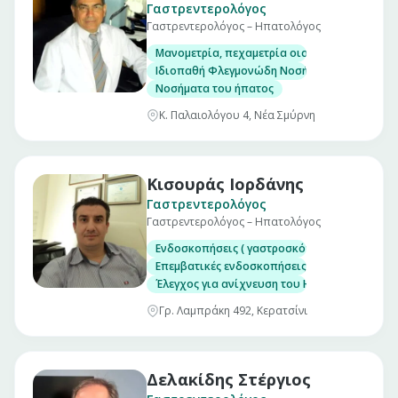
Γαστρεντερολόγος
Γαστρεντερολόγος – Ηπατολόγος
Μανομετρία, πεχαμετρία οισοφάγου και αντ
Ιδιοπαθή Φλεγμονώδη Νοσήματα Εντέρου. (Νό
Νοσήματα του ήπατος
Κ. Παλαιολόγου 4, Νέα Σμύρνη
Κισουράς Ιορδάνης
Γαστρεντερολόγος
Γαστρεντερολόγος – Ηπατολόγος
Ενδοσκοπήσεις ( γαστροσκόπηση, κολονοσκ
Επεμβατικές ενδοσκοπήσεις ( πολυποδεκτομέ
Έλεγχος για ανίχνευση του Helicobacter Pyl
Γρ. Λαμπράκη 492, Κερατσίνι
Δελακίδης Στέργιος