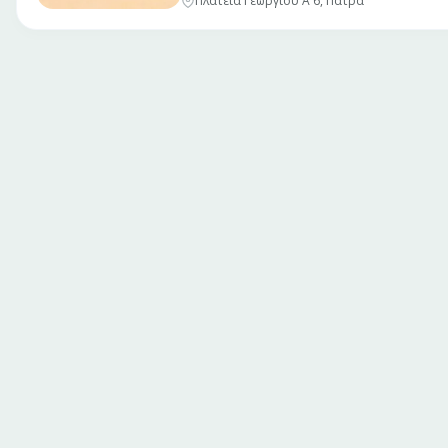
Πλατεία Γεωργίου Α 6, Πάτρα