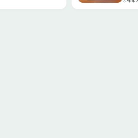
Αμερι