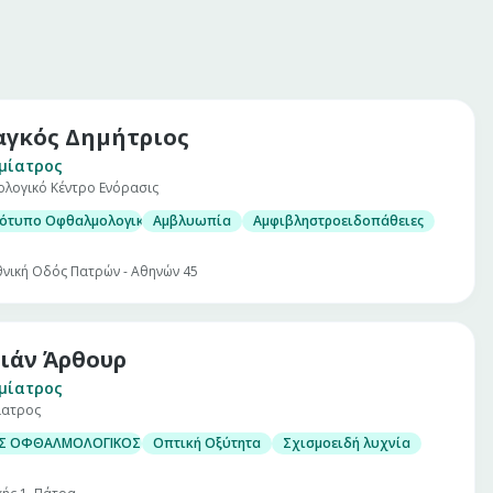
γκός Δημήτριος
μίατρος
λογικό Κέντρο Ενόρασις
ότυπο Οφθαλμολογικό Διαγνωστικό Κέντρο «Ενόρασις» στην Πάτρα παρέχ
Αμβλυωπία
Αμφιβληστροειδοπάθειες
θνική Οδός Πατρών - Αθηνών 45
ιάν Άρθουρ
μίατρος
ίατρος
Σ ΟΦΘΑΛΜΟΛΟΓΙΚΟΣ ΕΛΕΓΧΟΣ
Οπτική Οξύτητα
Σχισμοειδή λυχνία