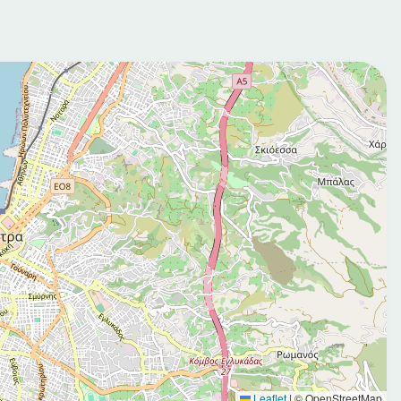
Leaflet
|
© OpenStreetMap