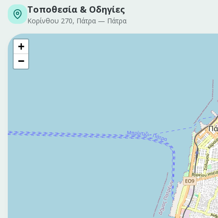
Τοποθεσία & Οδηγίες
Κορίνθου 270, Πάτρα
—
Πάτρα
+
−