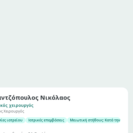
ντζόπουλος Νικόλαος
κός χειρουργός
ός Χειρουργός
ίες ιατρείου
Ιατρικές επεμβάσεις
Μειωτική στήθους: Κατά την επέμβ