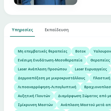
Υπηρεσίες
Εκπαίδευση
Μη επεμβατικές θεραπείες
Botox
Υαλουρον
Ενέσιμη Ενυδάτωση-Μεσοθεραπεία
Θεραπείες 
Laser Ανάπλαση Προσώπου
Laser Ευρυαγγείες
Δερμοαπόξεση με μικροκρυστάλλους
Πλαστική
Λιποαναρρόφηση-Λιπογλυπτική
Βραχιονοπλασ
Αυξητική Γλουτών
Διαμόρφωση Σώματος από μ
Σμίκρυνση Μαστών
Ανάπλαση Μαστού μετά απ