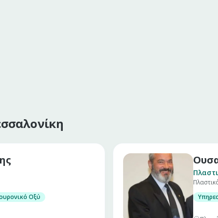
εσσαλονίκη
ης
Ουσα
Πλαστι
Πλαστικ
ουρονικό Οξύ
Υπηρεσ