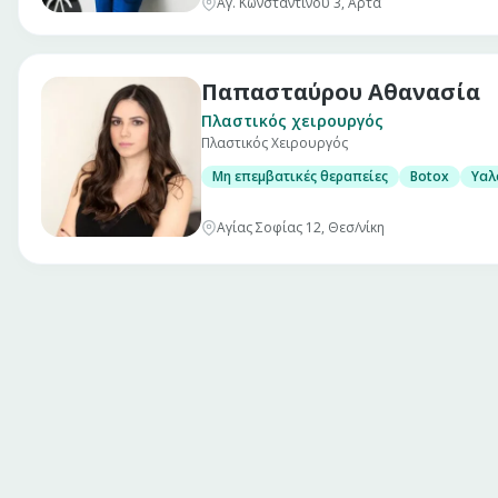
Αγ. Κωνσταντίνου 3, Άρτα
Παπασταύρου Αθανασία
Πλαστικός χειρουργός
Πλαστικός Χειρουργός
Μη επεμβατικές θεραπείες
Botox
Υαλ
Αγίας Σοφίας 12, Θεσ/νίκη