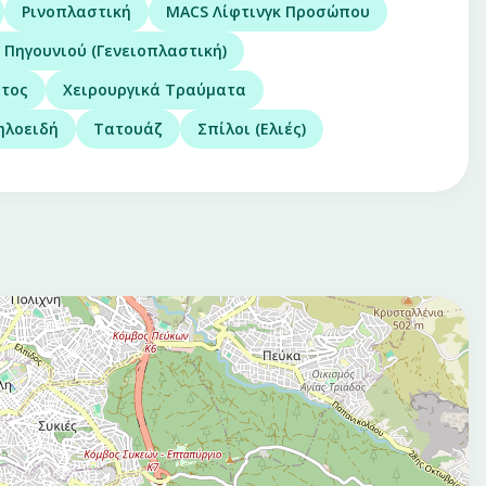
Ρινοπλαστική
MACS Λίφτινγκ Προσώπου
Πηγουνιού (Γενειοπλαστική)
ατος
Χειρουργικά Τραύματα
ηλοειδή
Τατουάζ
Σπίλοι (Ελιές)