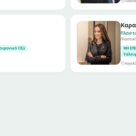
Πλατε
Καρα
Πλαστι
Πλαστικ
ουρονικό Οξύ
ΜΗ ΕΠΕ
Υαλου
Αγγελά