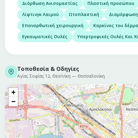
Διόρθωση Ανισομαστίας
Πλαστική προσώπου
Λίφτινγκ Λαιμού
Ωτοπλαστική
Διαμόρφωση 
Επανορθωτική χειρουργική
Καρκίνος του δέρμ
Εγκαυματικές Ουλές
Υπερτροφικές Ουλές Και Χ
Τοποθεσία & Οδηγίες
Αγίας Σοφίας 12, Θεσ/νίκη
—
Θεσσαλονίκη
+
−