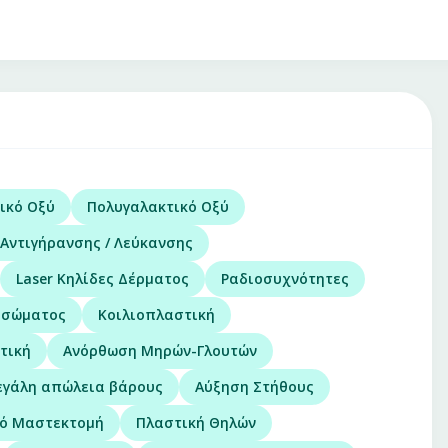
ικό Οξύ
Πολυγαλακτικό Οξύ
Αντιγήρανσης / Λεύκανσης
Laser Κηλίδες Δέρματος
Ραδιοσυχνότητες
 σώματος
Κοιλιοπλαστική
τική
Ανόρθωση Μηρών-Γλουτών
εγάλη απώλεια βάρους
Αύξηση Στήθους
ό Μαστεκτομή
Πλαστική Θηλών