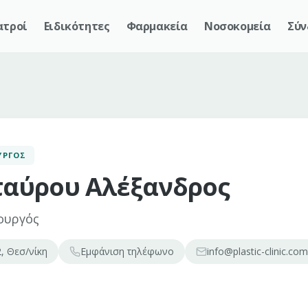
ατροί
Ειδικότητες
Φαρμακεία
Νοσοκομεία
Σύν
ΥΡΓΌΣ
αύρου Αλέξανδρος
ουργός
, Θεσ/νίκη
Εμφάνιση
τηλέφωνο
info@plastic-clinic.com