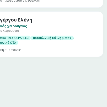
ία Ιπποδρομίου 24, Θεσ/νίκη
γέργου Ελένη
κός χειρουργός
ός Χειρουργός
ΜΒΑΤΙΚΕΣ ΘΕΡΑΠΕΙΕΣ
Βοτουλινική τοξίνη (Botox, Dysport)
ρονικό Οξύ
κη 21, Θεσ/νίκη