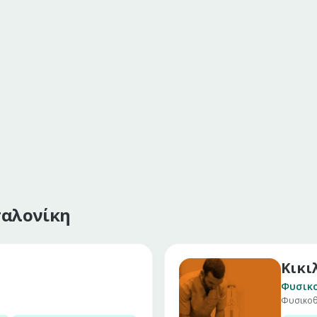
σαλονίκη
Κικι
Φυσικ
Φυσικο