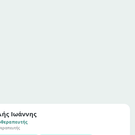
λής Ιωάννης
οθεραπευτής
θεραπευτής