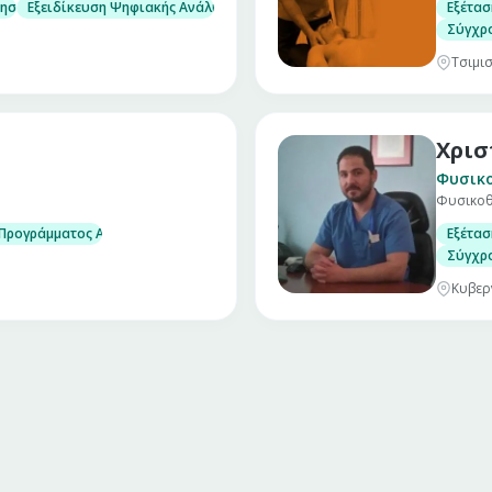
φησης Comex
Εξειδίκευση Ψηφιακής Ανάλυσης Σπονδυλικής Στήλης στην Ελβετία
Εξέτα
Σύγχρ
Τσιμισ
Χρισ
Φυσικ
Φυσικο
λημάτων
 Προγράμματος Αποκατάστασης
Εξέτα
Σύγχρ
Κυβερ