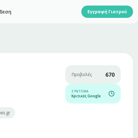
δεση
Εγγραφή Γιατρού
670
Προβολές
ΣΎΝΤΟΜΑ
Κριτικές Google
is.gr