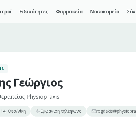
ατροί
Ειδικότητες
Φαρμακεία
Νοσοκομεία
Σύν
ΉΣ
ης Γεώργιος
εραπείας Physiopraxis
 14, Θεσ/νίκη
Εμφάνιση
τηλέφωνο
rogdakis@physioprax