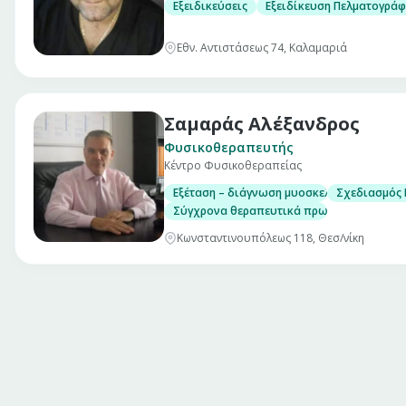
Εξειδικεύσεις
Εξειδίκευση Πελματογρά
Εθν. Αντιστάσεως 74, Καλαμαριά
Σαμαράς Αλέξανδρος
Φυσικοθεραπευτής
Κέντρο Φυσικοθεραπείας
Εξέταση – διάγνωση μυοσκελετικών προβ
Σχεδιασμός
Σύγχρονα θεραπευτικά πρωτόκολα
Κωνσταντινουπόλεως 118, Θεσ/νίκη