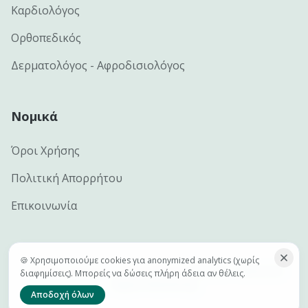
Καρδιολόγος
Ορθοπεδικός
Δερματολόγος - Αφροδισιολόγος
Νομικά
Όροι Χρήσης
Πολιτική Απορρήτου
Επικοινωνία
🍪 Χρησιμοποιούμε cookies για anonymized analytics (χωρίς
©
2026
e-docs.gr — Handcrafted by
Netclick · Advanced
διαφημίσεις). Μπορείς να δώσεις πλήρη άδεια αν θέλεις.
Digital Marketing
Αποδοχή όλων