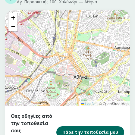
Αγ. Παρασκευής 100, Χαλάνδρι
—
Αθήνα
+
−
Leaflet
|
© OpenStreetMap
Θες οδηγίες από
την τοποθεσία
σου;
Πάρε την τοποθεσία μου