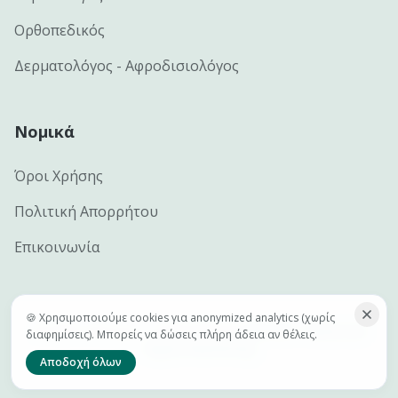
Ορθοπεδικός
Δερματολόγος - Αφροδισιολόγος
Νομικά
Όροι Χρήσης
Πολιτική Απορρήτου
Επικοινωνία
🍪 Χρησιμοποιούμε cookies για anonymized analytics (χωρίς
©
2026
e-docs.gr — Handcrafted by
Netclick · Advanced
διαφημίσεις). Μπορείς να δώσεις πλήρη άδεια αν θέλεις.
Digital Marketing
Αποδοχή όλων