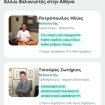
Άλλοι Βελονιστές στην Αθήνα
Πετρόπουλος Ηλίας
Βελονιστής
Καρδιολόγος - Βελονιστής
Στο ιατρείο μου πραγματοποιούνται οι ακόλ
triplex καρδιάς, καρωτίδων, κοιλιακής αορτή
holter ρυθμού, πίεσης
Λεωφ. Ηρακλείου 510, Νέο Ηράκλειο
Τσιούμας Σωτήριος
Βελονιστής
Οφθαλμίατρος - Ιατρικός Βελονισμός
ΟΦΘΑΛΜΟΛΟΓΙΑ
ΑΠΟΚΟΛΛΗΣΗ ΥΑΛΟΕΙΔΟΥΣ
ΑΠΟΚΟΛΛΗΣΗ ΑΜΦΙΒΛΗΣΤΡΟΕΙΔΟΥΣ
Αγίου Δημητρίου 294, Άγιος Δημήτριος