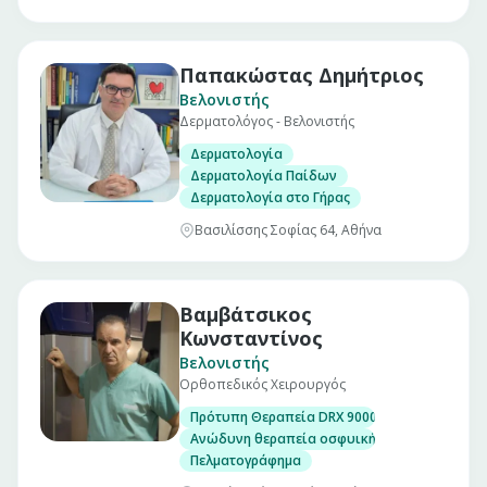
Παπακώστας Δημήτριος
Βελονιστής
Δερματολόγος - Βελονιστής
Δερματολογία
Δερματολογία Παίδων
Δερματολογία στο Γήρας
Βασιλίσσης Σοφίας 64, Αθήνα
Βαμβάτσικος
Κωνσταντίνος
Βελονιστής
Ορθοπεδικός Χειρουργός
Πρότυπη Θεραπεία DRX 9000
Ανώδυνη θεραπεία οσφυικής χώρας με την 
Πελματογράφημα