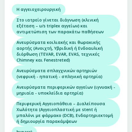
Η αγγειοχειρουργική
Στο ιατρείο γίνεται διάγνωση (κλινική
εξέταση – u/s triplex αγγείων) και
αντιμετώπιση των παρακάτω παθήσεων
Ανευρύσματα κοιλιακής και θωρακικής
αορτής (Ανοιχτή, Υβριδική ή Ενδοαυλική
διόρθωση (TEVAR, EVAR, EVAS, τεχνικές
Chimney και Fenestreted)
Ανευρύσματα σπλαγχνικών αρτηριών
(νεφρική - ηπατική - σπληνική αρτηρία)
Ανευρύσματα περιφερικών αγγείων (ιγνυακή -
μηριαία - υποκλείδια αρτηρία)
Περιφερική Αγγειοπάθεια – Διαλείπουσα
Χωλότητα (Αγγειοπλαστική με stent ή
μπαλόνι με φάρμακο (DCB), Ενδαρτηριεκτομή
ή δημιουργία παρακάμψεων
bypass)