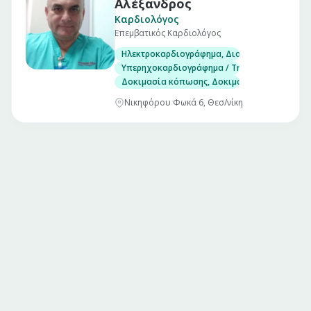
Αλέξανδρος
Καρδιολόγος
Επεμβατικός Καρδιολόγος
Ηλεκτροκαρδιογράφημα, Διοισοφάγειο υπερ
Υπερηχοκαρδιογράφημα / Triplex
Δοκιμασία κόπωσης, Δοκιμασία ανάκλισης (Ti
Νικηφόρου Φωκά 6, Θεσ/νίκη