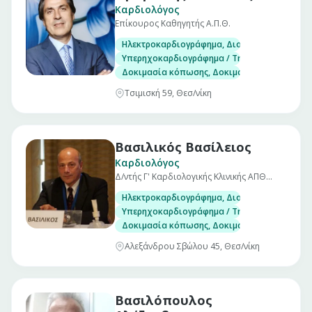
Καρδιολόγος
Επίκουρος Καθηγητής Α.Π.Θ.
Ηλεκτροκαρδιογράφημα, Διοισοφάγειο υπερ
Υπερηχοκαρδιογράφημα / Triplex
Δοκιμασία κόπωσης, Δοκιμασία ανάκλισης (Ti
Τσιμισκή 59, Θεσ/νίκη
Βασιλικός Βασίλειος
Καρδιολόγος
Δ/ντής Γ' Καρδιολογικής Κλινικής ΑΠΘ
Ιπποκράτειο
Ηλεκτροκαρδιογράφημα, Διοισοφάγειο υπερ
Υπερηχοκαρδιογράφημα / Triplex
Δοκιμασία κόπωσης, Δοκιμασία ανάκλισης (Ti
Αλεξάνδρου Σβώλου 45, Θεσ/νίκη
Βασιλόπουλος