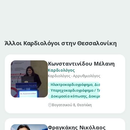
Άλλοι Καρδιολόγοι στην Θεσσαλονίκη
Κωνσταντινίδου Μέλανη
Καρδιολόγος
Καρδιολόγος - Αρρυθμιολόγος
Ηλεκτροκαρδιογράφημα, Διοισοφάγειο υπερ
Υπερηχοκαρδιογράφημα / Triplex
Δοκιμασία κόπωσης, Δοκιμασία ανάκλισης (Ti
Βογατσικού 8, Θεσ/νίκη
Φραγκάκης Νικόλαος