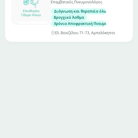
Επεμβατικός Πνευμονολόγος
Διάγνωση και θεραπεία όλων των πνευμον
Βρογχικό Άσθμα
Χρόνια Αποφρακτική Πνευμονοπάθεια (Χ.Α.Π.
Ελ. Βενιζέλου 71-73, Αμπελόκηποι