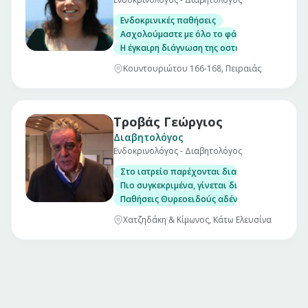
Ενδοκρινικές παθήσεις
Ασχολούμαστε με όλο το φάσμα των ενδοκρ
Η έγκαιρη διάγνωση της οστεοπενίας και οστ
Κουντουριώτου 166-168, Πειραιάς
Τροβάς Γεώργιος
Διαβητολόγος
Ενδοκρινολόγος - Διαβητολόγος
Στο ιατρείο παρέχονται διαγνωστικές, θεραπ
Πιο συγκεκριμένα, γίνεται διάγνωση και α
Παθήσεις Θυρεοειδούς αδένα, με δυνατότητα
Χατζηδάκη & Κίμωνος, Κάτω Ελευσίνα