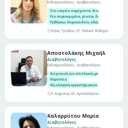
Ενδοκρινολόγος - Διαβητολόγος
Στο ιατρείο παρέχονται διαγνωστικές, θεραπ
Πιο συγκεκριμένα, γίνεται διάγνωση και α
Παθήσεις Θυρεοειδούς αδένα, με δυνατότητα
Αγίας Τριάδος 37, Παλαιό Φάληρο
Αποστολάκης Μιχαήλ
Διαβητολόγος
Ενδοκρινολόγος - Διαβητολόγος
Ανίχνευση για επιπλοκές με κλινική εξέταση
Θεραπεία
Αξιολόγηση εργαστηριακών εξετάσεων
Λ. Κηφισίας 65, Αμπελόκηποι
Καλαρρύτου Μαρία
Διαβητολόγος
Ενδοκρινολόγος - Διαβητολόγος