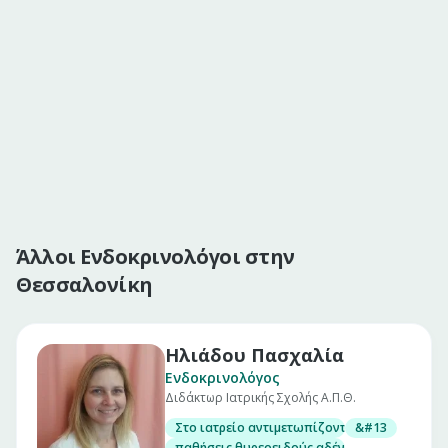
Άλλοι Ενδοκρινολόγοι στην
Θεσσαλονίκη
Ηλιάδου Πασχαλία
Ενδοκρινολόγος
Διδάκτωρ Ιατρικής Σχολής Α.Π.Θ.
Στο ιατρείο αντιμετωπίζονται
&#13
παθήσεις θυρεοειδούς αδένα