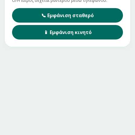
Ο/Η ιατρός δέχεται ραντεβού μέσω τηλεφώνου.
📞
Εμφάνιση
σταθερό
📱
Εμφάνιση
κινητό