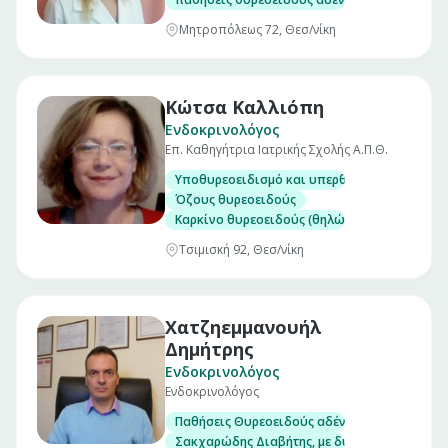
Μητροπόλεως 72, Θεσ/νίκη
Κώτσα Καλλιόπη
Ενδοκρινολόγος
Επ. Καθηγήτρια Ιατρικής Σχολής Α.Π.Θ.
Υποθυρεοειδισμό και υπερθυρεοειδισμό
Όζους θυρεοειδούς
Καρκίνο θυρεοειδούς (θηλώδες, θυλακιώδες,
Τσιμισκή 92, Θεσ/νίκη
Χατζηεμμανουήλ
Δημήτρης
Ενδοκρινολόγος
Ενδοκρινολόγος
Παθήσεις Θυρεοειδούς αδένα, με δυνατότητα
Σακχαρώδης Διαβήτης, με δυνατότητα μέτρησ