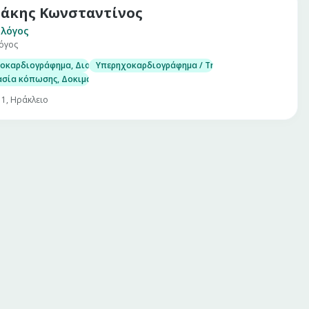
άκης Κωνσταντίνος
λόγος
όγος
ροκαρδιογράφημα, Διοισοφάγειο υπερηχογράφημα
Υπερηχοκαρδιογράφημα / Triplex
σία κόπωσης, Δοκιμασία ανάκλισης (Tilt Test)
 1, Ηράκλειο