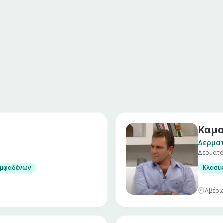
Καμα
Δερματ
Δερματο
λογικών νοσημάτων
εμφαδένων
Κλασικ
Αβέρω