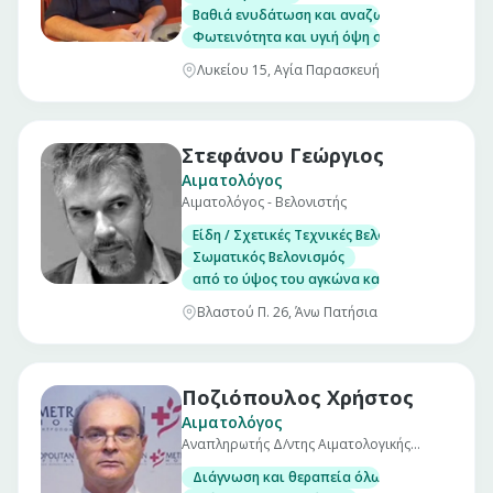
Βαθιά ενυδάτωση και αναζωογόνηση του πρ
Φωτεινότητα και υγιή όψη στο δέρμα
Λυκείου 15, Αγία Παρασκευή
Στεφάνου Γεώργιος
Αιματολόγος
Αιματολόγος - Βελονιστής
Είδη / Σχετικές Τεχνικές Βελονισμού
Σωματικός Βελονισμός
από το ύψος του αγκώνα και κάτω και από τ
Βλαστού Π. 26, Άνω Πατήσια
Ποζιόπουλος Χρήστος
Αιματολόγος
Αναπληρωτής Δ/ντης Αιματολογικής
Κλινικής Metropolitan
Διάγνωση και θεραπεία όλων των αιματολο