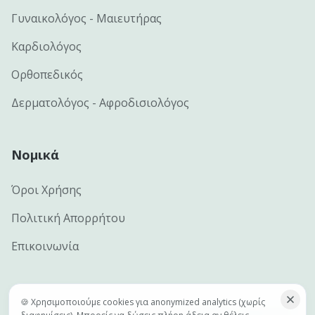
Γυναικολόγος - Μαιευτήρας
Καρδιολόγος
Ορθοπεδικός
Δερματολόγος - Αφροδισιολόγος
Νομικά
Όροι Χρήσης
Πολιτική Απορρήτου
Επικοινωνία
🍪 Χρησιμοποιούμε cookies για anonymized analytics (χωρίς
©
2026
e-docs.gr — Handcrafted by
Netclick · Advanced