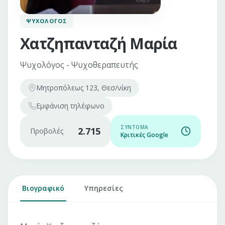
ΨΥΧΟΛΌΓΟΣ
Χατζηπανταζή Μαρία
Ψυχολόγος - Ψυχοθεραπευτής
Μητροπόλεως 123, Θεσ/νίκη
Εμφάνιση
τηλέφωνο
ΣΎΝΤΟΜΑ
2.715
Προβολές
Κριτικές Google
Βιογραφικό
Υπηρεσίες