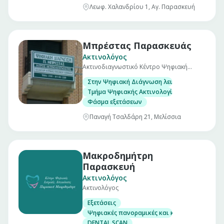
Λεωφ. Χαλανδρίου 1, Αγ. Παρασκευή
Μπρέστας Παρασκευάς
Ακτινολόγος
Ακτινοδιαγνωστικό Κέντρο Ψηφιακή
Διάγνωση
Στην Ψηφιακή Διάγνωση λειτουργούν τα ακ
Τμήμα Ψηφιακής Ακτινολογίας Ενηλίκων & Π
Φάσμα εξετάσεων
Παναγή Τσαλδάρη 21, Μελίσσια
Μακροδημήτρη
Παρασκευή
Ακτινολόγος
Ακτινολόγος
Εξετάσεις
Ψηφιακές πανοραμικές και κεφαλομετρικές α
DENTAL SCAN