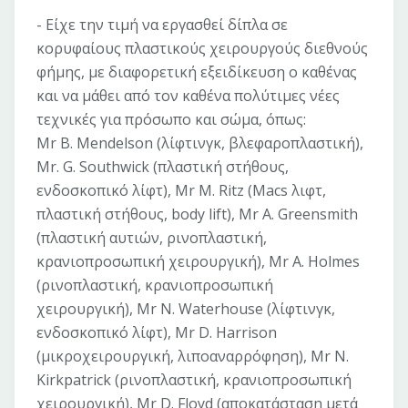
- Eίχε την τιμή να εργασθεί δίπλα σε
κορυφαίους πλαστικούς χειρουργούς διεθνούς
φήμης, με διαφορετική εξειδίκευση ο καθένας
και να μάθει από τον καθένα πολύτιμες νέες
τεχνικές για πρόσωπο και σώμα, όπως:
Mr B. Mendelson (λίφτινγκ, βλεφαροπλαστική),
Mr. G. Southwick (πλαστική στήθους,
ενδοσκοπικό λίφτ), Mr M. Ritz (Macs λιφτ,
πλαστική στήθους, body lift), Mr A. Greensmith
(πλαστική αυτιών, ρινοπλαστική,
κρανιοπροσωπική χειρουργική), Mr A. Holmes
(ρινοπλαστική, κρανιοπροσωπική
χειρουργική), Mr N. Waterhouse (λίφτινγκ,
ενδοσκοπικό λίφτ), Mr D. Harrison
(μικροχειρουργική, λιποαναρρόφηση), Mr N.
Kirkpatrick (ρινοπλαστική, κρανιοπροσωπική
χειρουργική), Mr D. Floyd (αποκατάσταση μετά