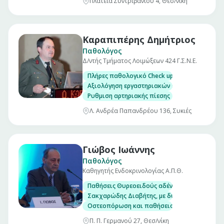
Πλατεία Συντριβανίου 4, Θεσ/νίκη
Καραπιπέρης Δημήτριος
Παθολόγος
Δ/ντής Τμήματος Λοιμώξεων 424 Γ.Σ.Ν.Ε.
Πλήρες παθολογικό Check up σε άνδρες και γ
Αξιολόγηση εργαστηριακών εξετάσεων
Ρυθμιση αρτηριακής πίεσης
Λ. Ανδρέα Παπανδρέου 136, Συκιές
Γιώβος Ιωάννης
Παθολόγος
Καθηγητής Ενδοκρινολογίας Α.Π.Θ.
Παθήσεις Θυρεοειδούς αδένα, με δυνατότητα
Σακχαρώδης Διαβήτης, με δυνατότητα μέτρησ
Οστεοπόρωση και παθήσεις μεταβολισμού το
Π. Π. Γερμανού 27, Θεσ/νίκη