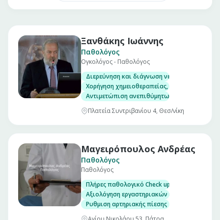
Ξανθάκης Ιωάννης
Παθολόγος
Ογκολόγος - Παθολόγος
Διερεύνηση και διάγνωση νεοπλασιών
Χορήγηση χημειοθεραπείας, ορμονοθεραπεία
Αντιμετώπιση ανεπιθύμητων ενεργειών και ε
Πλατεία Συντριβανίου 4, Θεσ/νίκη
Μαγειρόπουλος Ανδρέας
Παθολόγος
Παθολόγος
Πλήρες παθολογικό Check up σε άνδρες και γ
Αξιολόγηση εργαστηριακών εξετάσεων
Ρυθμιση αρτηριακής πίεσης
Αγίου Νικολάου 53, Πάτρα