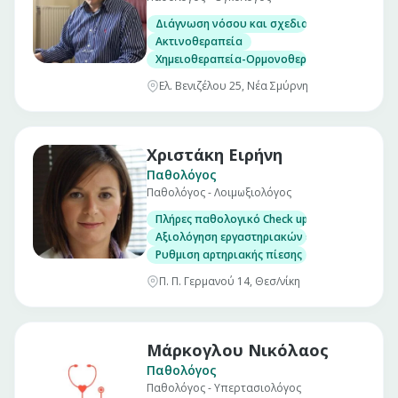
Διάγνωση νόσου και σχεδιασμός θεραπευτι
Ακτινοθεραπεία
Χημειοθεραπεία-Ορμονοθεραπεία-Βιολογικο
Ελ. Βενιζέλου 25, Νέα Σμύρνη
Χριστάκη Ειρήνη
Παθολόγος
Παθολόγος - Λοιμωξιολόγος
Πλήρες παθολογικό Check up σε άνδρες και γ
Αξιολόγηση εργαστηριακών εξετάσεων
Ρυθμιση αρτηριακής πίεσης
Π. Π. Γερμανού 14, Θεσ/νίκη
Μάρκογλου Νικόλαος
Παθολόγος
Παθολόγος - Υπερτασιολόγος