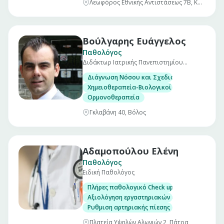
Λεωφόρος Εθνικής Αντιστάσεως 7Β, Καλαμαριά Θεσσαλονίκης
Βούλγαρης Ευάγγελος
Παθολόγος
Διδάκτωρ Ιατρικής Πανεπιστημίου
Ιωαννίνων
Διάγνωση Νόσου και Σχεδιασμός Θεραπευτι
Χημειοθεραπεία-Βιολογικοί Παράγοντες
Ορμονοθεραπεία
Γκλαβάνη 40, Βόλος
Αδαμοπούλου Ελένη
Παθολόγος
Ειδική Παθολόγος
Πλήρες παθολογικό Check up σε άνδρες και γ
Αξιολόγηση εργαστηριακών εξετάσεων
Ρυθμιση αρτηριακής πίεσης
Πλατεία Υψηλών Αλωνιών 2, Πάτρα