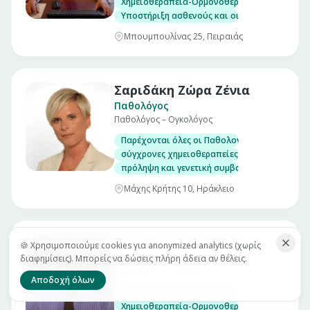
Χημειοθεραπεία-Ορμονοθεραπεία-Βιολογικο
Υποστήριξη ασθενούς και οικογένειας
Μπουμπουλίνας 25, Πειραιάς
Σαριδάκη Ζώρα Ζένια
Παθολόγος
Παθολόγος – Ογκολόγος
Παρέχονται όλες οι Παθολογικές – Ογκολογι
σύγχρονες χημειοθεραπείες και μοριακές στ
πρόληψη και γενετική συμβουλευτική
Μάχης Κρήτης 10, Ηράκλειο
Κουρέλης Θεόδωρος
🍪 Χρησιμοποιούμε cookies για anonymized analytics (χωρίς
Παθολόγος
διαφημίσεις). Μπορείς να δώσεις πλήρη άδεια αν θέλεις.
Παθολόγος - Ογκολόγος
Αποδοχή όλων
Διάγνωση νόσου και σχεδιασμός θεραπευτι
Χημειοθεραπεία-Ορμονοθεραπεία-Βιολογικο