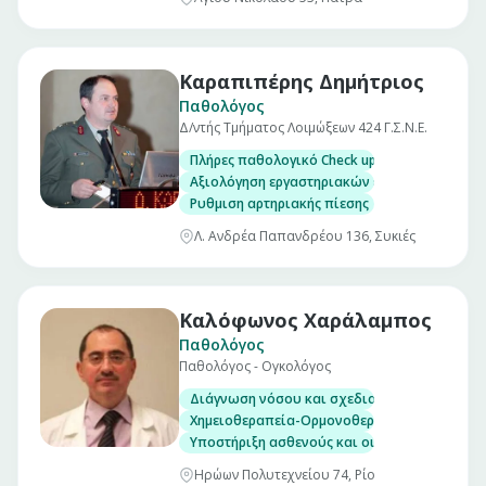
Καραπιπέρης Δημήτριος
Παθολόγος
Δ/ντής Τμήματος Λοιμώξεων 424 Γ.Σ.Ν.Ε.
Πλήρες παθολογικό Check up σε άνδρες και γ
Αξιολόγηση εργαστηριακών εξετάσεων
Ρυθμιση αρτηριακής πίεσης
Λ. Ανδρέα Παπανδρέου 136, Συκιές
Καλόφωνος Χαράλαμπος
Παθολόγος
Παθολόγος - Ογκολόγος
Διάγνωση νόσου και σχεδιασμός θεραπευτι
Χημειοθεραπεία-Ορμονοθεραπεία-Βιολογικο
Υποστήριξη ασθενούς και οικογένειας
Ηρώων Πολυτεχνείου 74, Ρίο