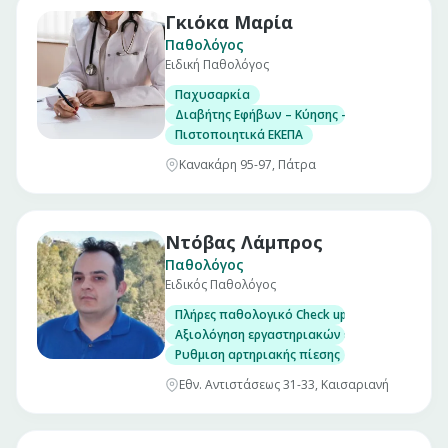
Γκιόκα Μαρία
Παθολόγος
Ειδική Παθολόγος
Παχυσαρκία
Διαβήτης Εφήβων – Κύησης – Ενηλίκων
Πιστοποιητικά ΕΚΕΠΑ
Κανακάρη 95-97, Πάτρα
Ντόβας Λάμπρος
Παθολόγος
Ειδικός Παθολόγος
Πλήρες παθολογικό Check up σε άνδρες και γ
Αξιολόγηση εργαστηριακών εξετάσεων
Ρυθμιση αρτηριακής πίεσης
Εθν. Αντιστάσεως 31-33, Καισαριανή