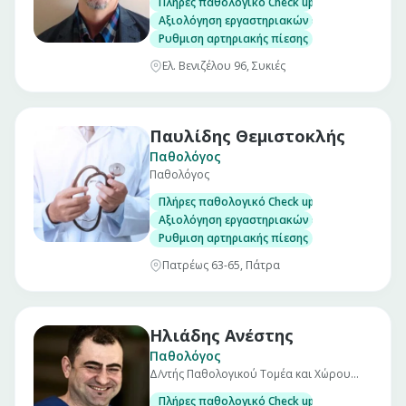
Πλήρες παθολογικό Check up σε άνδρες και γ
Αξιολόγηση εργαστηριακών εξετάσεων
Ρυθμιση αρτηριακής πίεσης
Ελ. Βενιζέλου 96, Συκιές
Παυλίδης Θεμιστοκλής
Παθολόγος
Παθολόγος
Πλήρες παθολογικό Check up σε άνδρες και γ
Αξιολόγηση εργαστηριακών εξετάσεων
Ρυθμιση αρτηριακής πίεσης
Πατρέως 63-65, Πάτρα
Ηλιάδης Ανέστης
Παθολόγος
Δ/ντής Παθολογικού Τομέα και Χώρου
Αυξημένης Φροντίδας Euromedica ΑΡΩΓΗ
Πλήρες παθολογικό Check up σε άνδρες και γ