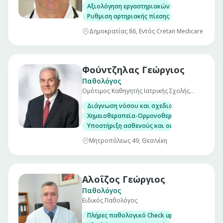
Αξιολόγηση εργαστηριακών εξετάσεων
Ρυθμιση αρτηριακής πίεσης
Δημοκρατίας 86, Εντός Cretan Medicare
Φούντζηλας Γεώργιος
Παθολόγος
Ομότιμος Καθηγητής Ιατρικής Σχολής
Α.Π.Θ.
Διάγνωση νόσου και σχεδιασμός θεραπευτι
Χημειοθεραπεία-Ορμονοθεραπεία-Βιολογικο
Υποστήριξη ασθενούς και οικογένειας
Μητροπόλεως 49, Θεσ/νίκη
Αλοΐζος Γεώργιος
Παθολόγος
Ειδικός Παθολόγος
Πλήρες παθολογικό Check up σε άνδρες και γ