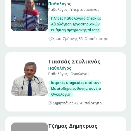
Παθολόγος
Παθολόγος - Υπερτασιολόγος
Πλήρες παθολογικό Check up σε άνδρες και γ
Αξιολόγηση εργαστηριακών εξετάσεων
Ρυθμιση αρτηριακής πίεσης
Χρυσ. Σμύρνης 6Β, Ωραιόκαστρο
Γιασσάς Στυλιανός
Παθολόγος
Παθολόγος - Ογκολόγος
Ιατρικές υπηρεσίες από τον dr. Στυλιανό Για
Με αίσθημα ευθύνης, συνέπειας, συμπαράστ
Ογκολογία
Δημητσάνας 42, Αμπελόκηποι
Τζήμας Δημήτριος