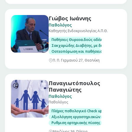
Γιώβος Ιωάννης
Παθολόγος
Καθηγητής Ενδοκρινολογίας Α.Π.Θ.
Παθήσεις Θυρεοειδούς αδένα, με δυνατότητα
Σακχαρώδης Διαβήτης, με δυνατότητα μέτρησ
Οστεοπόρωση και παθήσεις μεταβολισμού το
Π. Π. Γερμανού 27, Θεσ/νίκη
Παναγιωτόπουλος
Παναγιώτης
Παθολόγος
Παθολόγος
Πλήρες παθολογικό Check up σε άνδρες και γ
Αξιολόγηση εργαστηριακών εξετάσεων
Ρυθμιση αρτηριακής πίεσης
Μαιζώνος 36, Πάτρα