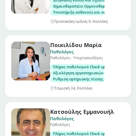
Διάγνωση νόσου και σχεδιασμός θεραπευτι
Χημειοθεραπεία-Ορμονοθεραπεία-Βιολογικο
Υποστήριξη ασθενούς και οικογένειας
Πρασακάκη Ιωάννη 9, Θεσ/νίκη
Ποικιλίδου Μαρία
Παθολόγος
Παθολόγος - Υπερτασιολόγος
Πλήρες παθολογικό Check up σε άνδρες και γ
Αξιολόγηση εργαστηριακών εξετάσεων
Ρυθμιση αρτηριακής πίεσης
Τσιμισκή 34, Θεσ/νίκη
Κατσούλης Εμμανουήλ
Παθολόγος
Παθολόγος
Πλήρες παθολογικό Check up σε άνδρες και γ