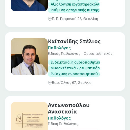
Αξιολόγηση εργαστηριακών εξετάσεων
Ρυθμιση αρτηριακής πίεσης
Π. Π. Γερμανού 28, Θεσ/νίκη
Καϊτανίδης Στέλιος
Παθολόγος
Ειδικός Παθολόγος – Ομοιοπαθητικός
Ενδεικτικά, η ομοιοπαθητική εφαρμόζεται σε
Μυοσκελετικά – ρευματικά νοσήματα
Ενίσχυση ανοσοποιητικού – λοιμώξεις – αυ
Βασ. Όλγας 67, Θεσ/νίκη
Αντωνοπούλου
Αναστασία
Παθολόγος
Ειδική Παθολόγος