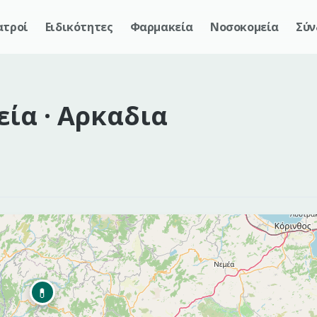
ατροί
Ειδικότητες
Φαρμακεία
Νοσοκομεία
Σύν
ία ·
Αρκαδια
💊