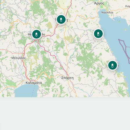
💊
💊
💊
💊