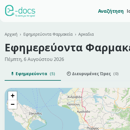
Αναζήτηση
Ι
Αρχική
›
Εφημερεύοντα Φαρμακεία
›
Αρκαδια
Εφημερεύοντα Φαρμακε
Πέμπτη, 6 Αυγούστου 2026
💊 Εφημερεύοντα
(
5
)
🕙 Διευρυμένες Ώρες
(
0
)
+
−