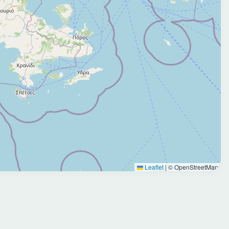
Leaflet
|
© OpenStreetMap