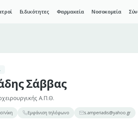
ατροί
Ειδικότητες
Φαρμακεία
Νοσοκομεία
Σύν
Σ
άδης Σάββας
χειρουργικής Α.Π.Θ.
σ/νίκη
Εμφάνιση
τηλέφωνο
s.amperiadis@yahoo.gr