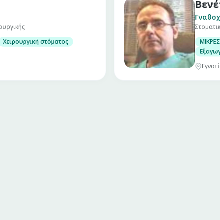
Βενέ
Γναθοχ
ουργικής
Στοματι
Χειρουργική στόματος
ΜΙΚΡΕΣ
Εξαγωγ
Εγνατί