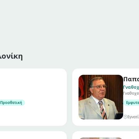
λονίκη
Παπα
Γναθοχ
Γναθοχε
Προσθετική
Εμφυτ
Εγνατί