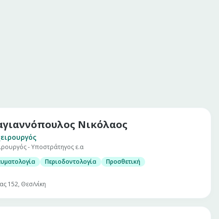
γιαννόπουλος Νικόλαος
ειρουργός
ιρουργός - Υποστράτηγος ε.α
ευματολογία
Περιοδοντολογία
Προσθετική
ας 152, Θεσ/νίκη