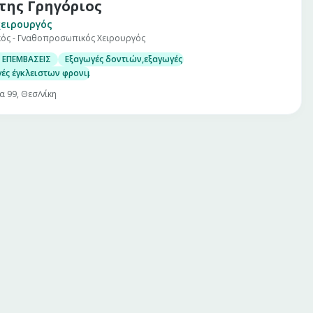
της Γρηγόριος
ειρουργός
κός - Γναθοπροσωπικός Χειρουργός
 ΕΠΕΜΒΑΣΕΙΣ
Εξαγωγές δοντιών,εξαγωγές υπεράριθμων, μεσόδοντα
ές έγκλειστων φρονιμιτών
α 99, Θεσ/νίκη