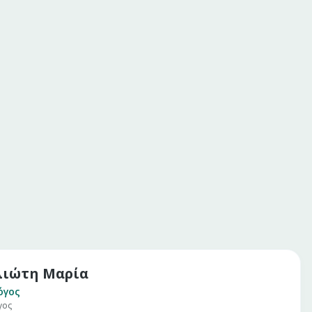
ιώτη Μαρία
όγος
γος