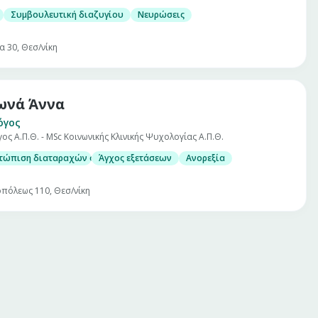
Συμβουλευτική διαζυγίου
Νευρώσεις
α 30, Θεσ/νίκη
ωνά Άννα
όγος
ς Α.Π.Θ. - MSc Κοινωνικής Κλινικής Ψυχολογίας Α.Π.Θ.
ετώπιση διαταραχών όπως
Άγχος εξετάσεων
Ανορεξία
πόλεως 110, Θεσ/νίκη