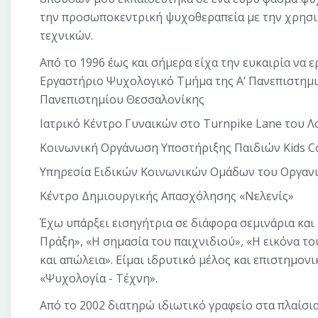
την προσωποκεντρική ψυχοθεραπεία με την χρησ
τεχνικών.
Από το 1996 έως και σήμερα είχα την ευκαιρία να 
Εργαστήριο Ψυχολογικό Τμήμα της Α’ Πανεπιστημι
Πανεπιστημίου Θεσσαλονίκης
Ιατρικό Κέντρο Γυναικών στο Turnpike Lane του 
Κοινωνική Οργάνωση Υποστήριξης Παιδιών Kids C
Υπηρεσία Ειδικών Κοινωνικών Ομάδων του Οργαν
Κέντρο Δημιουργικής Απασχόλησης «Νελενίς»
Έχω υπάρξει εισηγήτρια σε διάφορα σεμινάρια και
Πράξη», «Η σημασία του παιχνιδιού», «Η εικόνα το
και απώλεια». Είμαι ιδρυτικό μέλος και επιστημον
«Ψυχολογία - Τέχνη».
Από το 2002 διατηρώ ιδιωτικό γραφείο στα πλαίσι