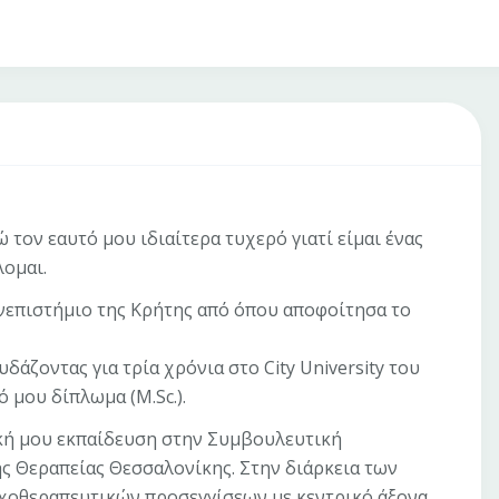
τον εαυτό μου ιδιαίτερα τυχερό γιατί είμαι ένας
ομαι.
νεπιστήμιο της Κρήτης από όπου αποφοίτησα το
άζοντας για τρία χρόνια στο City University του
 μου δίπλωμα (M.Sc.).
ακή μου εκπαίδευση στην Συμβουλευτική
ς Θεραπείας Θεσσαλονίκης. Στην διάρκεια των
χοθεραπευτικών προσεγγίσεων με κεντρικό άξονα