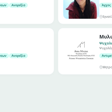
σεων
Ανορεξία
Άγχος
Εγνατί
Μυλ
Ψυχολ
Ψυχολόγο
σεων
Ανορεξία
Αντιμ
Μητρο