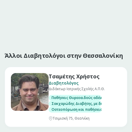
Άλλοι Διαβητολόγοι στην Θεσσαλονίκη
Τσαμέτης Χρήστος
Διαβητολόγος
Διδάκτωρ Ιατρικής Σχολής Α.Π.Θ.
Παθήσεις Θυρεοειδούς αδένα, με δυνατότητα
Σακχαρώδης Διαβήτης, με δυνατότητα μέτρησ
Οστεοπόρωση και παθήσεις μεταβολισμού το
Τσιμισκή 75, Θεσ/νίκη