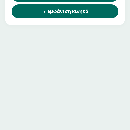
📱
Εμφάνιση
κινητό