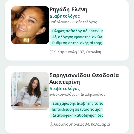
Ρηγάδη Ελένη
Διαβητολόγος
Παθολόγος - Διαβητολόγος
Πλήρες παθολογικό Check up σε άνδρες και γ
Αξιολόγηση εργαστηριακών εξετάσεων
Ρυθμιση αρτηριακής πίεσης
Κ. Καραμανλή 137, Θεσ/νίκη
Σαρηγιαννίδου Θεοδοσία
Αικατερίνη
Διαβητολόγος
Ενδοκρινολόγος - Διαβητολόγος
Σακχαρώδης Διαβήτης τύπου 1, 2 και Διαβήτ
Εκπαίδευση σε τιτλοποιήση ινσουλίνης και σ
Διατροφική καθοδήγηση διαβητικών
Αδριανουπόλεως 34, Καλαμαριά