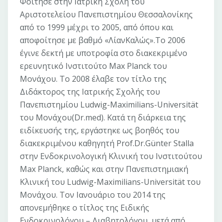
Φοίτησε στην Ιατρική Σχολή του
Αριστοτελείου Πανεπιστημίου Θεσσαλονίκης
από το 1999 μέχρι το 2005, από όπου και
αποφοίτησε με βαθμό «ΛίανΚαλώς».Το 2006
έγινε δεκτή με υποτροφία στο διακεκριμένο
ερευνητικό Ινστιτούτο Max Planck του
Μονάχου. Το 2008 έλαβε τον τίτλο της
Διδάκτορος της Ιατρικής Σχολής του
Πανεπιστημίου Ludwig-Maximilians-Universität
του Μονάχου(Dr.med). Kατά τη διάρκεια της
ειδίκευσής της, εργάστηκε ως βοηθός του
διακεκριμένου καθηγητή Prof.Dr.Günter Stalla
στην Ενδοκρινολογική Κλινική του Ινστιτούτου
Max Planck, καθώς και στην Πανεπιστημιακή
Κλινική του Ludwig-Maximilians-Universität του
Μονάχου. Τον Ιανουάριο του 2014 της
απονεμήθηκε ο τίτλος της Ειδικής
Ενδοκρινολόγου – Διαβητολόγου, μετά από