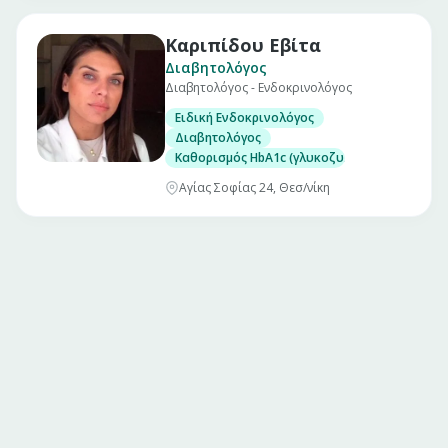
Καριπίδου Εβίτα
Διαβητολόγος
Διαβητολόγος - Ενδοκρινολόγος
Ειδική Ενδοκρινολόγος
Διαβητολόγος
Καθορισμός HbA1c (γλυκοζυλιωμένης αιμοσφ
Αγίας Σοφίας 24, Θεσ/νίκη