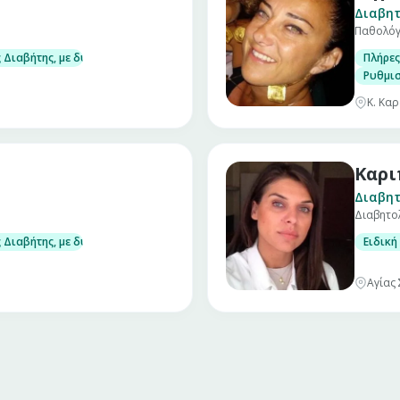
Διαβητ
Παθολόγ
τα αδρού υπερηχογραφικού ελέγχου και επί ενδείξεων παρακέντησης όζων
Διαβήτης, με δυνατότητα μέτρησης στο ιατρείο γλυκοζυλιωμένης αιμοσφα
Πλήρες
του ασβεστίου (υπερπαραθυρεοειδισμός, υπερασβεστιαιμία, έλειψη βιτα
Ρυθμισ
Κ. Καρ
Καρι
Διαβητ
Διαβητο
τα αδρού υπερηχογραφικού ελέγχου και επί ενδείξεων παρακέντησης όζων
Διαβήτης, με δυνατότητα μέτρησης στο ιατρείο γλυκοζυλιωμένης αιμοσφα
Ειδική
του ασβεστίου (υπερπαραθυρεοειδισμός, υπερασβεστιαιμία, έλειψη βιτα
Αγίας 