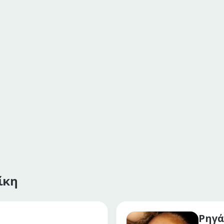
ίκη
Ρηγά