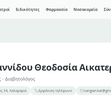
ατροί
Ειδικότητες
Φαρμακεία
Νοσοκομεία
Σύν
αννίδου Θεοδοσία Αικατε
 - Διαβητολόγος
ς 34, Καλαμαριά
Εμφάνιση
τηλέφωνο
sarigian.kat@gm