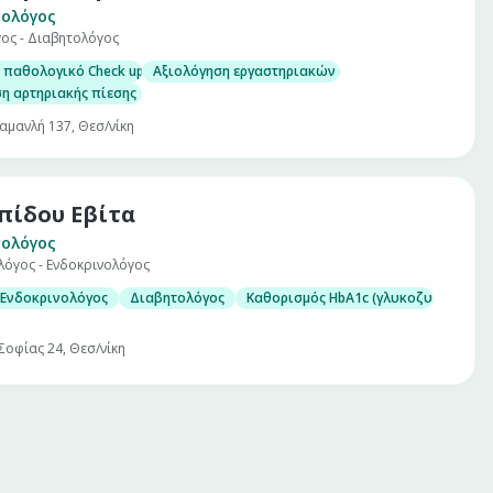
ολόγος
ος - Διαβητολόγος
 με λεπτή βελόνη (U/S guided FNA)
ιρίνης (HbA1c)
 παθολογικό Check up σε άνδρες και γυναίκες
Αξιολόγηση εργαστηριακών εξετάσεων
μίνης D)
η αρτηριακής πίεσης
αμανλή 137, Θεσ/νίκη
πίδου Εβίτα
ολόγος
λόγος - Ενδοκρινολόγος
 με λεπτή βελόνη (U/S guided FNA)
ιρίνης (HbA1c)
 Ενδοκρινολόγος
Διαβητολόγος
Καθορισμός HbA1c (γλυκοζυλιωμένης
μίνης D)
Σοφίας 24, Θεσ/νίκη