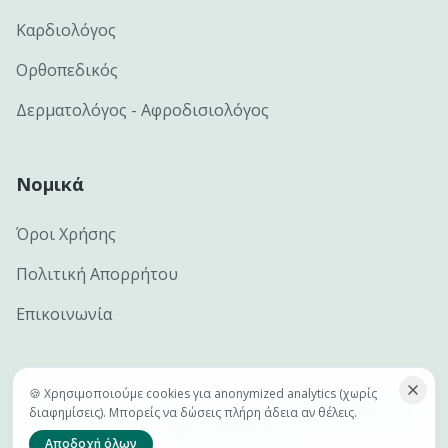
Καρδιολόγος
Ορθοπεδικός
Δερματολόγος - Αφροδισιολόγος
Νομικά
Όροι Χρήσης
Πολιτική Απορρήτου
Επικοινωνία
🍪 Χρησιμοποιούμε cookies για anonymized analytics (χωρίς
©
2026
e-docs.gr — Handcrafted by
Netclick · Advanced
διαφημίσεις). Μπορείς να δώσεις πλήρη άδεια αν θέλεις.
Digital Marketing
Αποδοχή όλων