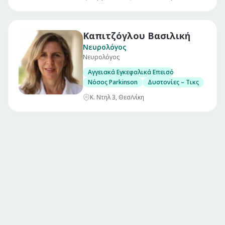
Καπιτζόγλου Βασιλική
Νευρολόγος
Νευρολόγος
Αγγειακά Εγκεφαλικά Επεισόδια
Νόσος Parkinson
Δυστονίες – Τικς
Κ. Ντηλ 3, Θεσ/νίκη