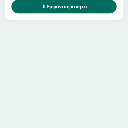
📱
Εμφάνιση
κινητό