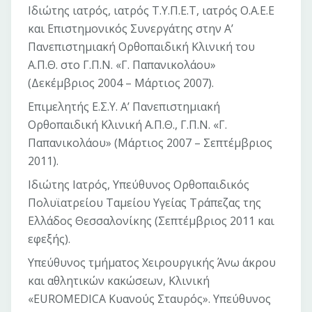
Ιδιώτης ιατρός, ιατρός Τ.Υ.Π.Ε.Τ, ιατρός Ο.Α.Ε.Ε
και Επιστημονικός Συνεργάτης στην Α’
Πανεπιστημιακή Ορθοπαιδική Κλινική του
Α.Π.Θ. στο Γ.Π.Ν. «Γ. Παπανικολάου»
(Δεκέμβριος 2004 – Μάρτιος 2007).
Επιμελητής Ε.Σ.Υ. Α’ Πανεπιστημιακή
Ορθοπαιδική Κλινική Α.Π.Θ., Γ.Π.Ν. «Γ.
Παπανικολάου» (Μάρτιος 2007 – Σεπτέμβριος
2011).
Ιδιώτης Ιατρός, Υπεύθυνος Ορθοπαιδικός
Πολυϊατρείου Ταμείου Υγείας Τράπεζας της
Ελλάδος Θεσσαλονίκης (Σεπτέμβριος 2011 και
εφεξής).
Υπεύθυνος τμήματος Χειρουργικής Άνω άκρου
και αθλητικών κακώσεων, Κλινική
«EUROMEDICA Κυανούς Σταυρός». Υπεύθυνος