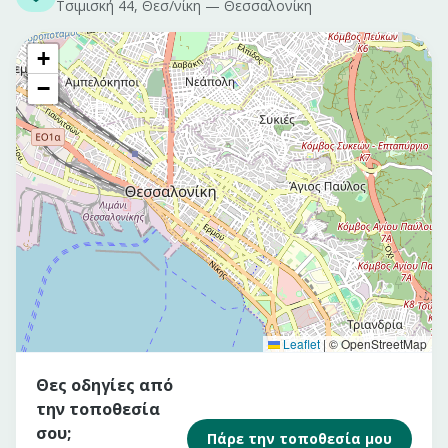
Τσιμισκή 44, Θεσ/νίκη
—
Θεσσαλονίκη
+
−
Leaflet
|
© OpenStreetMap
Θες οδηγίες από
την τοποθεσία
σου;
Πάρε την τοποθεσία μου