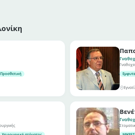
λονίκη
Παπα
Γναθοχ
Γναθοχε
Προσθετική
Εμφυτ
Εγνατί
Βενέ
Γναθοχ
ουργικής
Στοματι
Χειρουργική στόματος
ΜΙΚΡΕΣ