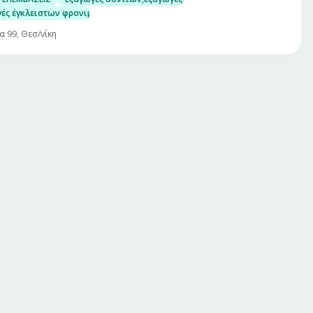
ές έγκλειστων φρονιμιτών
α 99, Θεσ/νίκη