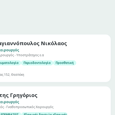
γιαννόπουλος Νικόλαος
ειρουργός
ιρουργός - Υποστράτηγος ε.α
ευματολογία
Περιοδοντολογία
Προσθετική
ας 152, Θεσ/νίκη
της Γρηγόριος
ειρουργός
κός - Γναθοπροσωπικός Χειρουργός
 ΕΠΕΜΒΑΣΕΙΣ
Εξαγωγές δοντιών,εξαγωγές υπεράριθμων, μεσόδοντα