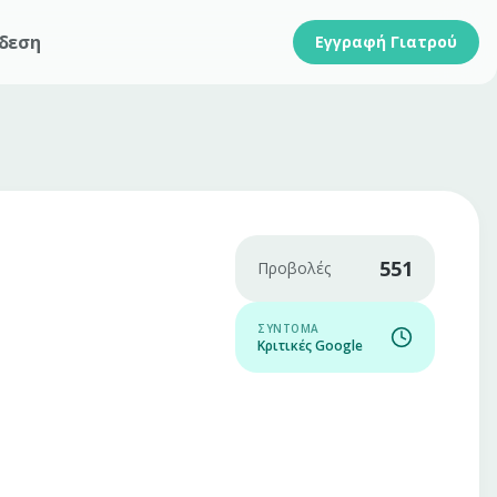
δεση
Εγγραφή Γιατρού
551
Προβολές
ΣΎΝΤΟΜΑ
Κριτικές Google