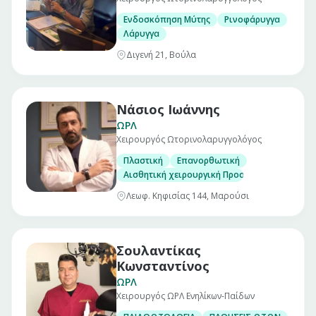
Ενδοσκόπηση Μύτης
Ρινοφάρυγγα
Λάρυγγα
Διγενή 21, Βούλα
Νάσιος Ιωάννης
ΩΡΛ
Χειρουργός Ωτορινολαρυγγολόγος
Πλαστική
Επανορθωτική
Αισθητική χειρουργική Προσώπου (Ρινοπλασ
Λεωφ. Κηφισίας 144, Μαρούσι
Σουλαντίκας
Κωνσταντίνος
ΩΡΛ
Χειρουργός ΩΡΛ Ενηλίκων-Παίδων