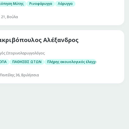
κόπηση Μύτης
Ρινοφάρυγγα
Λάρυγγα
ή 21, Βούλα
κριβόπουλος Αλέξανδρος
γός Ωτορινολαρυγγολόγος
Πωγωνοπλαστική)
ΓΙΑ
ΠΑΘΗΣΕΙΣ ΩΤΩΝ
Πλήρης ακουολογικός έλεγχος ενηλίκων και π
Πεντέλης 36, Βριλήσσια