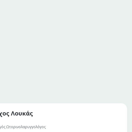
ος Λουκάς
γός Ωτορινολαρυγγολόγος