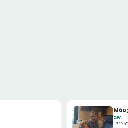
Μόσχ
ΩΡΛ
Χειρουρ