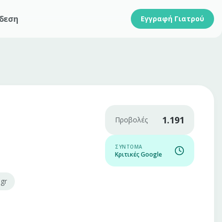
δεση
Εγγραφή Γιατρού
1.191
Προβολές
ΣΎΝΤΟΜΑ
Κριτικές Google
.gr