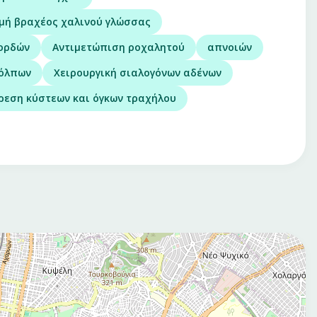
μή βραχέος χαλινού γλώσσας
χορδών
Αντιμετώπιση ροχαλητού
απνοιών
κόλπων
Χειρουργική σιαλογόνων αδένων
ρεση κύστεων και όγκων τραχήλου