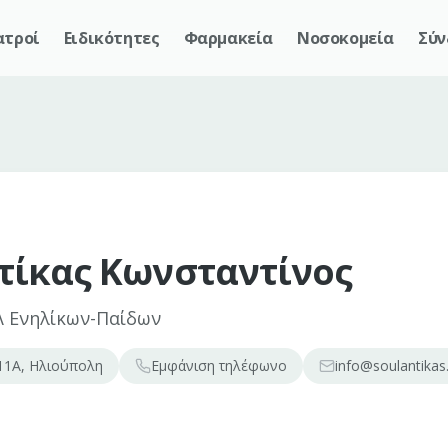
ατροί
Ειδικότητες
Φαρμακεία
Νοσοκομεία
Σύν
τίκας Κωνσταντίνος
Λ Ενηλίκων-Παίδων
11Α, Ηλιούπολη
Εμφάνιση
τηλέφωνο
info@soulantikas