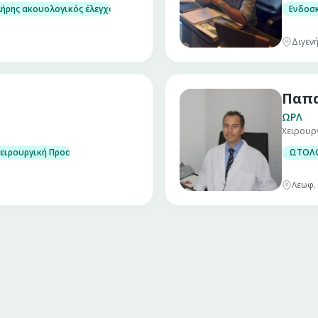
ήρης ακουολογικός έλεγχος παίδων
Ενδοσ
Διγεν
Παπα
ΩΡΛ
Χειρουρ
χειρουργική Προσώπου (Ρινοπλαστική, Ωτοπλαστική, Βλεφαροπλαστική, 
ΩΤΟΛΟ
Λεωφ. 