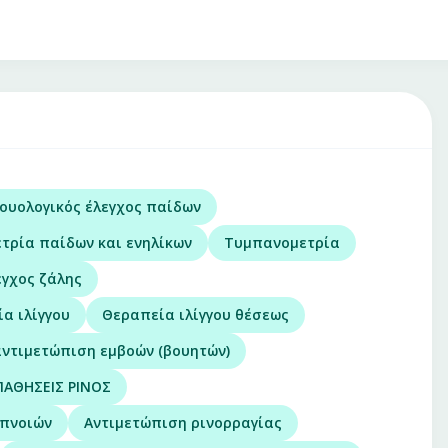
ουολογικός έλεγχος παίδων
τρία παίδων και ενηλίκων
Τυμπανομετρία
εγχος ζάλης
α ιλίγγου
Θεραπεία ιλίγγου θέσεως
αντιμετώπιση εμβοών (βουητών)
ΠΑΘΗΣΕΙΣ ΡΙΝΟΣ
απνοιών
Αντιμετώπιση ρινορραγίας