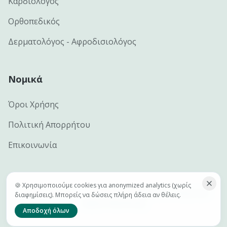
Καρδιολόγος
Ορθοπεδικός
Δερματολόγος - Αφροδισιολόγος
Νομικά
Όροι Χρήσης
Πολιτική Απορρήτου
Επικοινωνία
🍪 Χρησιμοποιούμε cookies για anonymized analytics (χωρίς
©
2026
e-docs.gr — Handcrafted by
Netclick · Advanced
διαφημίσεις). Μπορείς να δώσεις πλήρη άδεια αν θέλεις.
Digital Marketing
Αποδοχή όλων