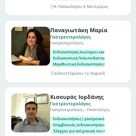
Κ. Παλαιολόγου 4, Νέα Σμύρνη
Παναγιωτάκη Μαρία
Γαστρεντερολόγος
Γαστρεντερολόγος
Ενδοσκόπηση Ανώτερου και Κατώτερου Πεπτ
Ενδοσκοπική Πολυποδεκτομή
Mεγεθυντική Ενδοσκόπηση (Narrow Band Imag
Δέλτα Στέφανου 12, Κηφισιά
Κισουράς Ιορδάνης
Γαστρεντερολόγος
Γαστρεντερολόγος – Ηπατολόγος
Ενδοσκοπήσεις ( γαστροσκόπηση, κολονοσκ
Επεμβατικές ενδοσκοπήσεις ( πολυποδεκτομέ
Έλεγχος για ανίχνευση του Helicobacter Pyl