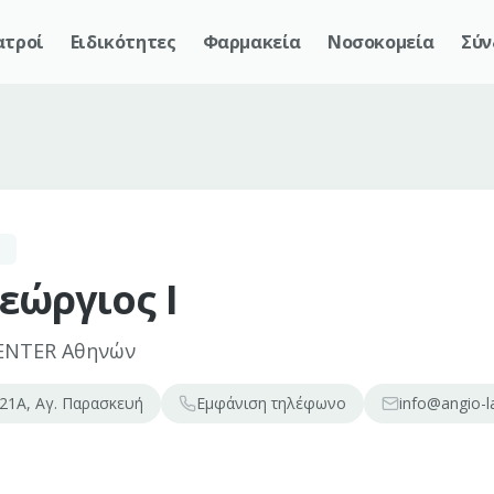
ατροί
Ειδικότητες
Φαρμακεία
Νοσοκομεία
Σύν
Σ
εώργιος Ι
ENTER Αθηνών
21Α, Αγ. Παρασκευή
Εμφάνιση
τηλέφωνο
info@angio-la