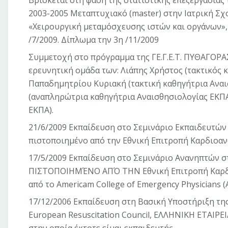
Βρίσκεται στη φάση της στατιστικής επεξεργασίας
2003-2005 Μεταπτυχιακό (master) στην Ιατρική Σ
«Χειρουργική μεταμόσχευσης ιστών και οργάνων», 
/7/2009. Δίπλωμα την 3η /11/2009
Συμμετοχή στο πρόγραμμα της ΓΕ.Γ.Ε.Τ. ΠΥΘΑΓΟΡΑΣ
ερευνητική ομάδα των: Λιάπης Χρήστος (τακτικός 
Παπαδημητρίου Κυριακή (τακτική καθηγήτρια Αναι
(αναπληρώτρια καθηγήτρια Αναισθησιολογίας ΕΚΠΑ
ΕΚΠΑ).
21/6/2009 Εκπαίδευση στο Σεμινάριο Εκπαιδευτ
πιστοποιημένο από την Εθνική Επιτροπή Καρδιοα
17/5/2009 Εκπαίδευση στο Σεμινάριο Ανανηπτώ
ΠΙΣΤΟΠΟΙΗΜΈΝΟ ΑΠΌ ΤΗΝ Εθνική Επιτροπή Καρδι
από το Americam College of Emergency Physicians (
17/12/2006 Εκπαίδευση στη Βασική Υποστήριξη τη
European Resuscitation Council, ΕΛΛΗΝΙΚΗ ΕΤ