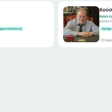
Κούσ
Αγγειο
Δ/ντής Α
γγειοπλαστική
Αρτηρι
Σταύρ