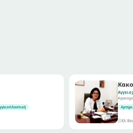
Κακο
Αγγειο
Αγγειοχ
γγειοπλαστική
Αρτηρι
Ελ. Βε