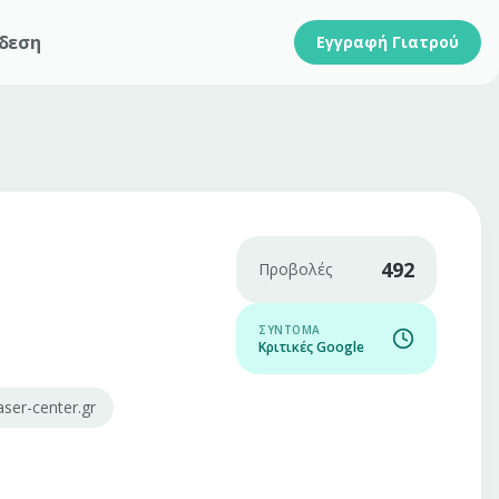
δεση
Εγγραφή Γιατρού
492
Προβολές
ΣΎΝΤΟΜΑ
Κριτικές Google
ser-center.gr