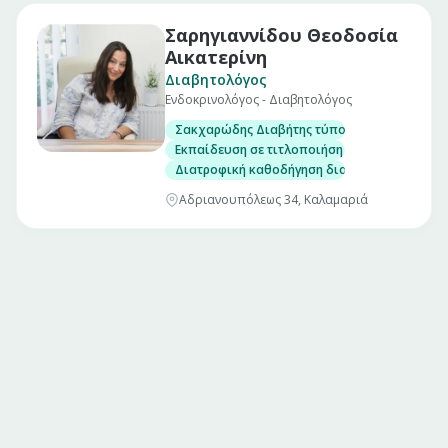
Σαρηγιαννίδου Θεοδοσία
Αικατερίνη
Διαβητολόγος
Ενδοκρινολόγος - Διαβητολόγος
Σακχαρώδης Διαβήτης τύπου 1, 2 και Διαβήτ
Εκπαίδευση σε τιτλοποιήση ινσουλίνης και σ
Διατροφική καθοδήγηση διαβητικών
Αδριανουπόλεως 34, Καλαμαριά