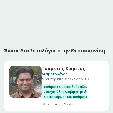
Άλλοι Διαβητολόγοι στην Θεσσαλονίκη
Τσαμέτης Χρήστος
Διαβητολόγος
Διδάκτωρ Ιατρικής Σχολής Α.Π.Θ.
Παθήσεις Θυρεοειδούς αδένα, με δυνατότητα
Σακχαρώδης Διαβήτης, με δυνατότητα μέτρησ
Οστεοπόρωση και παθήσεις μεταβολισμού το
Τσιμισκή 75, Θεσ/νίκη