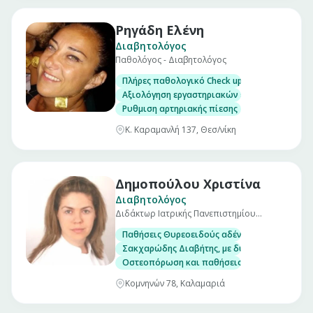
Ρηγάδη Ελένη
Διαβητολόγος
Παθολόγος - Διαβητολόγος
Πλήρες παθολογικό Check up σε άνδρες και γ
Αξιολόγηση εργαστηριακών εξετάσεων
Ρυθμιση αρτηριακής πίεσης
Κ. Καραμανλή 137, Θεσ/νίκη
Δημοπούλου Χριστίνα
Διαβητολόγος
Διδάκτωρ Ιατρικής Πανεπιστημίου
Μονάχου
Παθήσεις Θυρεοειδούς αδένα, με δυνατότητα
Σακχαρώδης Διαβήτης, με δυνατότητα μέτρησ
Οστεοπόρωση και παθήσεις μεταβολισμού το
Κομνηνών 78, Καλαμαριά