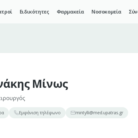
ατροί
Ειδικότητες
Φαρμακεία
Νοσοκομεία
Σύν
νάκης Μίνως
ειρουργός
ρα
Εμφάνιση
τηλέφωνο
mintylli@med.upatras.gr