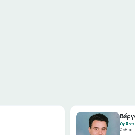
Βέργ
Ορθοπ
Ορθοπεδ