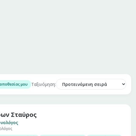
Ταξινόμηση:
τοποθεσίας μου
ων Σταύρος
ονολόγος
ολόγος