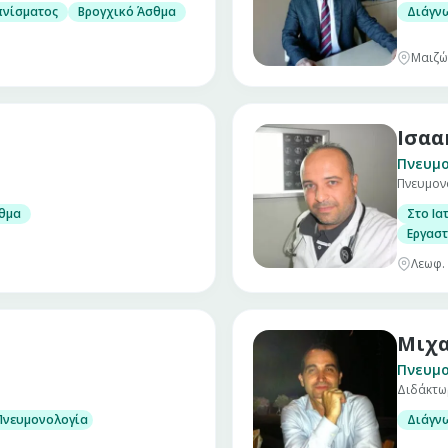
ονολογικών παθήσεων
πνίσματος
Βρογχικό Άσθμα
Διάγν
Μαιζώ
Ισαα
Πνευμ
Πνευμον
ονολογικών παθήσεων
θμα
Στο Ια
Π.)
Εργασ
Λεωφ.
Μιχα
Πνευμ
Διδάκτωρ
Πνευμονολογία
Διάγν