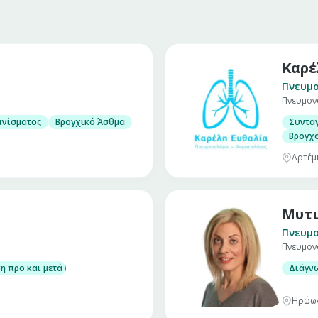
Καρέ
Πνευμ
Πνευμον
ονολογικών παθήσεων
πνίσματος
Βρογχικό Άσθμα
Συντα
Βρογχ
Αρτέμ
Μυτι
Πνευμ
Πνευμον
η προ και μετά βρογχοδιαστολή
Διάγν
Ηρώων