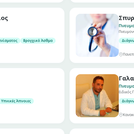
ιος
Σπυρ
Πνευμ
Πνευμον
ονολογικών παθήσεων
πνίσματος
Βρογχικό Άσθμα
Διάγν
Πανεπ
Γαλα
Πνευμ
Ειδικός
ονολογικών παθήσεων
Υπνικές Άπνοιες
Διάγν
Κανακ