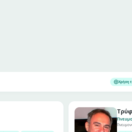
Χρήση 
Τρύφ
Πνευμ
Πνευμον