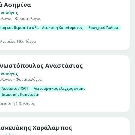
ά Ασημίνα
ονολόγος
ολόγος - Φυματιολόγος
ωση και θεραπεία όλων των πνευμονολογικών παθήσεων
Διακοπή Καπνίσματος
Βρογχικό Άσθμα
 Ανδρέου 195, Πάτρα
νωστόπουλος Αναστάσιος
ονολόγος
ολόγος – Φυματιολόγος
ο Άσθματος-ΧΑΠ
Λειτουργικός έλεγχος αναπνοής
ο Διακοπής Καπνίσματος
ρικούπη 1-3, Άλιμος
σκευάκης Χαράλαμπος