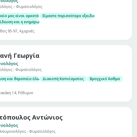
ονολόγος
ολόγος – Φυματιολόγος
ρείο μας είναι αρκετά οργανωμένο και λειτουργικό,όπως και τα εξωτερικ
Είμαστε περισσότερο εξειδικευμένοι στις αλλεργικ
ίδευση και η ενημέρωση των ασθενών μας,προφορική και γραπτή, είναι για
θος 95-97, Αχαρνές
ανή Γεωργία
ονολόγος
ολόγος - Φυματιολόγος
ωση και θεραπεία όλων των πνευμονολογικών παθήσεων
Διακοπή Καπνίσματος
Βρογχικό Άσθμα
ακάκη 14, Ρέθυμνο
τόπουλος Αντώνιος
ονολόγος
 Πνευμονολόγος - Φυματιολόγος