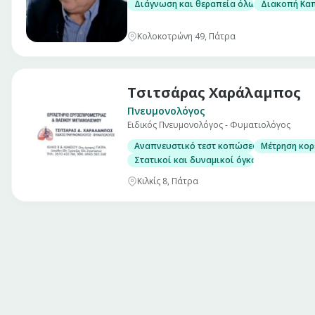
Διάγνωση και θεραπεία όλων των πνευμ
Διακοπή Κα
Κολοκοτρώνη 49, Πάτρα
Τσιτσάρας Χαράλαμπος
Πνευμονολόγος
Ειδικός Πνευμονολόγος - Φυματιολόγος
Αναπνευστικό τεστ κοπώσεως
Μέτρηση κορ
Στατικοί και δυναμικοί όγκοι
Κιλκίς 8, Πάτρα