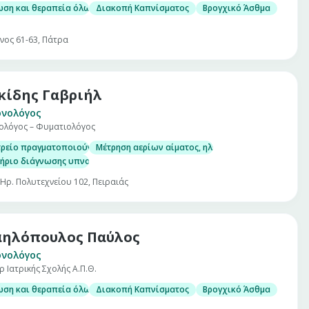
ωση και θεραπεία όλων των πνευμονολογικών παθήσεων
Διακοπή Καπνίσματος
Βρογχικό Άσθμα
νος 61-63, Πάτρα
κίδης Γαβριήλ
ονολόγος
ολόγος – Φυματιολόγος
τρείο πραγματοποιούνται
Μέτρηση αερίων αίματος, ηλεκτρολυτών, σακχάρου,
τήριο διάγνωσης υπνοαπνοικού συνδρόμου (μελέτη ύπνου)
 Ηρ. Πολυτεχνείου 102, Πειραιάς
ηλόπουλος Παύλος
ονολόγος
 Ιατρικής Σχολής Α.Π.Θ.
ωση και θεραπεία όλων των πνευμονολογικών παθήσεων
Διακοπή Καπνίσματος
Βρογχικό Άσθμα