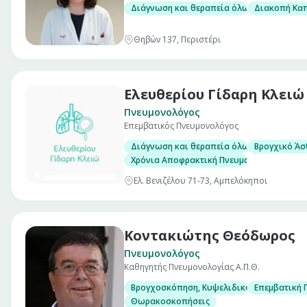
Διάγνωση και θεραπεία όλων των πνευμ
Διακοπή Κα
Θηβών 137, Περιστέρι
Ελευθερίου Γίδαρη Κλειώ
Πνευμονολόγος
Επεμβατικός Πνευμονολόγος
Διάγνωση και θεραπεία όλων των πνευμ
Βρογχικό Άσ
Χρόνια Αποφρακτική Πνευμονοπάθεια (Χ.Α.
Ελ. Βενιζέλου 71-73, Αμπελόκηποι
Κοντακιώτης Θεόδωρος
Πνευμονολόγος
Καθηγητής Πνευμονολογίας Α.Π.Θ.
Βρογχοσκόπηση, Κυψελιδικό έκπλυμα
Επεμβατική 
Θωρακοσκοπήσεις