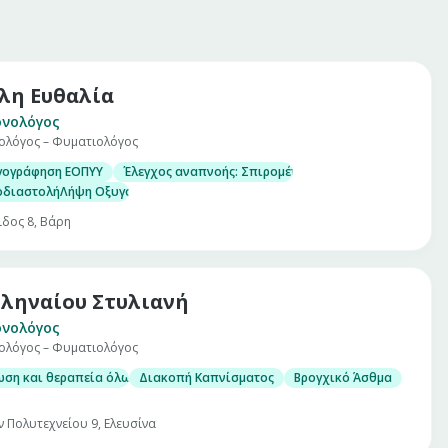
λη Ευθαλία
ονολόγος
ολόγος – Φυματιολόγος
γογράφηση ΕΟΠΥΥ
Έλεγχος αναπνοής: Σπιρομέτρηση προ και μετά βρογ
οδιαστολήΛήψη Οξυγόνου – Οξυγονοθεραπεία
ιδος 8, Βάρη
ληναίου Στυλιανή
ονολόγος
ολόγος – Φυματιολόγος
ωση και θεραπεία όλων των πνευμονολογικών παθήσεων
Διακοπή Καπνίσματος
Βρογχικό Άσθμα
 Πολυτεχνείου 9, Ελευσίνα