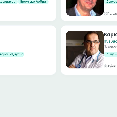
ονολογικών παθήσεων
πνίσματος
Βρογχικό Άσθμα
Διάγν
Παπαν
Καρκ
Πνευμ
Πνευμον
εσμού οξυγόνου του αίματος
Διάγν
Αγίου