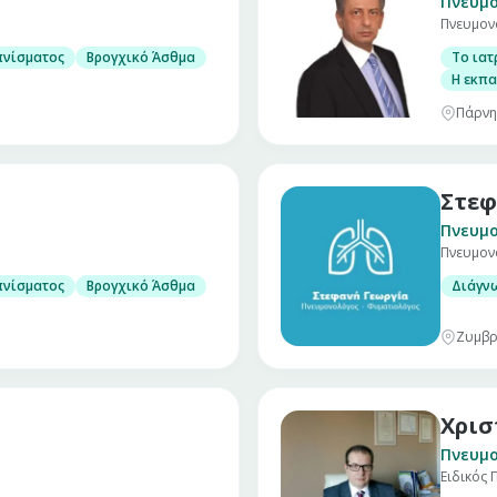
Πνευμ
Πνευμον
ονολογικών παθήσεων
πνίσματος
Βρογχικό Άσθμα
Το ιατ
Η εκπα
Πάρνη
Στεφ
Πνευμ
Πνευμον
ονολογικών παθήσεων
πνίσματος
Βρογχικό Άσθμα
Διάγν
Ζυμβρ
Χρισ
Πνευμ
Ειδικός