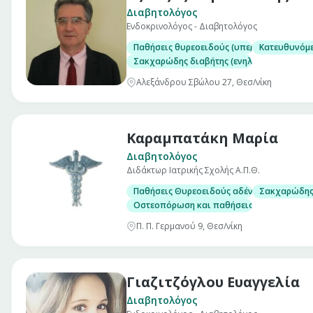
Διαβητολόγος
Ενδοκρινολόγος - Διαβητολόγος
Παθήσεις θυρεοειδούς (υπερηχογραφικός 
Κατευθυνόμε
Σακχαρώδης διαβήτης (ενηλίκων και κύησ
Αλεξάνδρου Σβώλου 27, Θεσ/νίκη
Καραμπατάκη Μαρία
Διαβητολόγος
Διδάκτωρ Ιατρικής Σχολής Α.Π.Θ.
Παθήσεις Θυρεοειδούς αδένα, με δυνατότη
Σακχαρώδης 
Οστεοπόρωση και παθήσεις μεταβολισμού 
Π. Π. Γερμανού 9, Θεσ/νίκη
Γιαζιτζόγλου Ευαγγελία
Διαβητολόγος