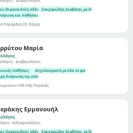
νολόγος - Διαβητολόγος
ν θυρεοειδούς
ις Θυρεοειδούς αδένα, με δυνατότητα αδρού υπερηχογραφικού ελέγχου κα
Σακχαρώδης Διαβήτης, με δυνατότητα μέτρησης στο
όρωση και παθήσεις μεταβολισμού του ασβεστίου (υπερπαραθυρεοειδισμό
ία Παραμάνα 20, Θέρμη
ρρύτου Μαρία
ολόγος
νολόγος - Διαβητολόγος
άθεια – διαβητικό πόδι
ινικές παθήσεις
Ασχολούμαστε με όλο το φάσμα των ενδοκρινικών π
ιρη διάγνωση της οστεοπενίας και οστεοπόρωσης είναι σημαντική ώστε να
ουριώτου 166-168, Πειραιάς
εράκης Εμμανουήλ
ολόγος
λόγος - Ενδοκρινολόγος
ις Θυρεοειδούς αδένα, με δυνατότητα αδρού υπερηχογραφικού ελέγχου κα
Σακχαρώδης Διαβήτης, με δυνατότητα μέτρησης στο