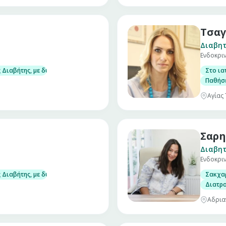
Τσαγ
Διαβητ
Ενδοκρι
τα αδρού υπερηχογραφικού ελέγχου και επί ενδείξεων παρακέντησης όζων
Διαβήτης, με δυνατότητα μέτρησης στο ιατρείο γλυκοζυλιωμένης αιμοσφα
Στο ια
του ασβεστίου (υπερπαραθυρεοειδισμός, υπερασβεστιαιμία, έλειψη βιτα
Παθήσε
Αγίας
Σαρη
Διαβητ
Ενδοκρι
τα αδρού υπερηχογραφικού ελέγχου και επί ενδείξεων παρακέντησης όζων
Διαβήτης, με δυνατότητα μέτρησης στο ιατρείο γλυκοζυλιωμένης αιμοσφα
Σακχαρ
του ασβεστίου (υπερπαραθυρεοειδισμός, υπερασβεστιαιμία, έλειψη βιτα
Διατρ
Αδρια