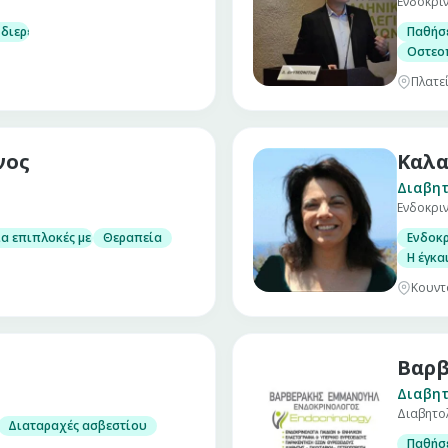
Ενδοκρι
 διερεύνηση υπερλιπιδαιμίας, παχυσαρκίας, υπογλυκαιμίας και παθήσεω
Παθήσε
Οστεοπ
Πλατε
νος
Καλα
Διαβητ
Ενδοκρι
οσφαιρίνης) και 24ωρη καταγραφή σακχάρου
ια επιπλοκές με κλινική εξέταση για νευροπάθεια –αγγειοπάθεια – νεφροπ
Θεραπεία
Ενδοκρ
Η έγκα
Κουντ
Βαρβ
Διαβητ
Διαβητο
 1, τύπου 2, κύησης, αντλίες)
Διαταραχές ασβεστίου
Παθήσε