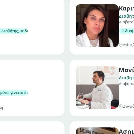
Καρι
Διαβητ
Διαβητο
τα αδρού υπερηχογραφικού ελέγχου και επί ενδείξεων παρακέντησης όζων
Διαβήτης, με δυνατότητα μέτρησης στο ιατρείο γλυκοζυλιωμένης αιμοσφα
Ειδική
του ασβεστίου (υπερπαραθυρεοειδισμός, υπερασβεστιαιμία, έλειψη βιτα
Αγίας 
Μανί
Διαβητ
Διαβητο
ραπευτικές και συμβουλευτικές υπηρεσίες σε καταστάσεις που σχετίζονται
ιμένα, γίνεται διάγνωση και αντιμετώπιση των παρακάτω παθήσεων
τα αδρού υπερηχογραφικού ελέγχου και επί ενδείξεων παρακέντησης όζων
Ζωγρά
κη
Ασημ