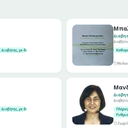
Μπα
Διαβητ
Διαβητο
τα αδρού υπερηχογραφικού ελέγχου και επί ενδείξεων παρακέντησης όζων
Διαβήτης, με δυνατότητα μέτρησης στο ιατρείο γλυκοζυλιωμένης αιμοσφα
Καθορι
του ασβεστίου (υπερπαραθυρεοειδισμός, υπερασβεστιαιμία, έλειψη βιτα
Μυλων
Μανδ
Διαβητ
Διαβητο
τα αδρού υπερηχογραφικού ελέγχου και επί ενδείξεων παρακέντησης όζων
Διαβήτης, με δυνατότητα μέτρησης στο ιατρείο γλυκοζυλιωμένης αιμοσφα
Πλήρες
του ασβεστίου (υπερπαραθυρεοειδισμός, υπερασβεστιαιμία, έλειψη βιτα
Ρυθμισ
Ζωγρά