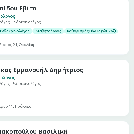
πίδου Εβίτα
ολόγος
λόγος - Ενδοκρινολόγος
 με λεπτή βελόνη (U/S guided FNA)
ιρίνης (HbA1c)
 Ενδοκρινολόγος
Διαβητολόγος
Καθορισμός HbA1c (γλυκοζυλιωμένης
μίνης D)
Σοφίας 24, Θεσ/νίκη
κας Εμμανουήλ Δημήτριος
ολόγος
λόγος - Ενδοκρινολόγος
 με την Ενδοκρινολογία, τη Διαβητολογία και το μεταβολισμό
 με λεπτή βελόνη (U/S guided FNA)
φου 11, Ηράκλειο
ακοπούλου Βασιλική