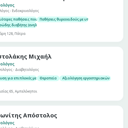
ολόγος
λόγος - Ενδοκρινολόγος
ιότερες παθήσεις που αντιμετωπίζονται στο ιατρείο είναι
Παθήσεις θυρεοειδούς με υπερηχογραφικό έλεγχο
ώδης διαβήτης (ενηλίκων-κύησης)
άρη 128, Πάτρα
στολάκης Μιχαήλ
ολόγος
νολόγος - Διαβητολόγος
 με λεπτή βελόνη (U/S guided FNA)
ιρίνης (HbA1c)
υση για επιπλοκές με κλινική εξέταση για νευροπάθεια –αγγειοπάθεια – 
Θεραπεία
Αξιολόγηση εργαστηριακών εξετάσεω
μίνης D)
φισίας 65, Αμπελόκηποι
ωνίτης Απόστολος
ολόγος