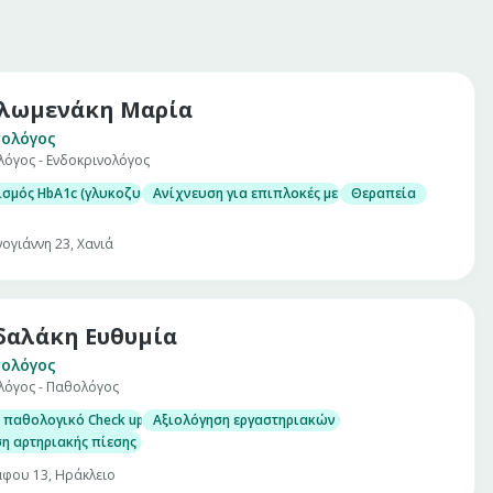
λωμενάκη Μαρία
ολόγος
λόγος - Ενδοκρινολόγος
 με λεπτή βελόνη (U/S guided FNA)
ιρίνης (HbA1c)
σμός HbA1c (γλυκοζυλιωμένης αιμοσφαιρίνης) και 24ωρη καταγραφή σακ
Ανίχνευση για επιπλοκές με κλινική εξέταση για 
Θεραπεία
μίνης D)
ογιάννη 23, Χανιά
αλάκη Ευθυμία
ολόγος
λόγος - Παθολόγος
 με λεπτή βελόνη (U/S guided FNA)
ιρίνης (HbA1c)
 παθολογικό Check up σε άνδρες και γυναίκες
Αξιολόγηση εργαστηριακών εξετάσεων
μίνης D)
η αρτηριακής πίεσης
φου 13, Ηράκλειο