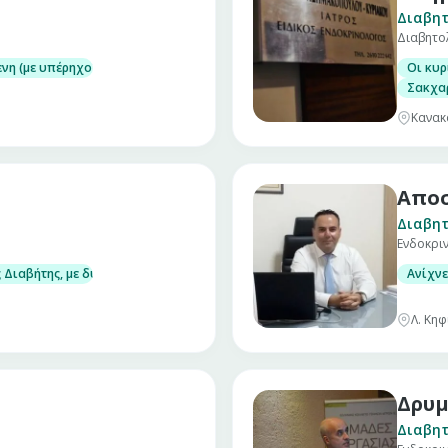
Διαβητ
Διαβητο
έλεγχος)
νη (με υπέρηχο) βιοψία όζων θυρεοειδούς
Οι κυρ
ης)
Σακχαρ
Κανακ
Απο
Διαβητ
Ενδοκρι
τα αδρού υπερηχογραφικού ελέγχου και επί ενδείξεων παρακέντησης όζων
Διαβήτης, με δυνατότητα μέτρησης στο ιατρείο γλυκοζυλιωμένης αιμοσφα
Ανίχνε
του ασβεστίου (υπερπαραθυρεοειδισμός, υπερασβεστιαιμία, έλειψη βιτα
Λ. Κη
Δρυμ
Διαβητ