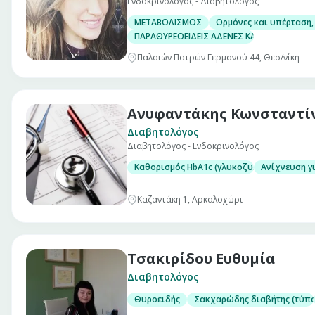
Ενδοκρινολόγος - Διαβητολόγος
ΜΕΤΑΒΟΛΙΣΜΟΣ
Ορμόνες και υπέρταση,
ΠΑΡΑΘΥΡΕΟΕΙΔΕΙΣ ΑΔΕΝΕΣ ΚΑΙ ΟΣΤΑ
Παλαιών Πατρών Γερμανού 44, Θεσ/νίκη
Ανυφαντάκης Κωνσταντί
Διαβητολόγος
Διαβητολόγος - Ενδοκρινολόγος
Καθορισμός HbA1c (γλυκοζυλιωμένης αιμ
Ανίχνευση γ
Καζαντάκη 1, Αρκαλοχώρι
Τσακιρίδου Ευθυμία
Διαβητολόγος
Θυροειδής
Σακχαρώδης διαβήτης (τύπου