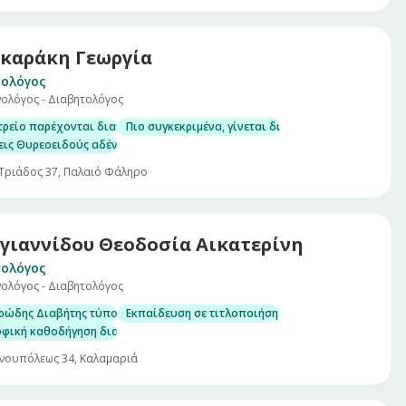
καράκη Γεωργία
ολόγος
νολόγος - Διαβητολόγος
 με λεπτή βελόνη (U/S guided FNA)
ιρίνης (HbA1c)
τρείο παρέχονται διαγνωστικές, θεραπευτικές και συμβουλευτικές υπηρεσ
Πιο συγκεκριμένα, γίνεται διάγνωση και αντιμετ
μίνης D)
ις Θυρεοειδούς αδένα, με δυνατότητα αδρού υπερηχογραφικού ελέγχου κα
 Τριάδος 37, Παλαιό Φάληρο
γιαννίδου Θεοδοσία Αικατερίνη
ολόγος
νολόγος - Διαβητολόγος
 με λεπτή βελόνη (U/S guided FNA)
ιρίνης (HbA1c)
ώδης Διαβήτης τύπου 1, 2 και Διαβήτης Κύησης
Εκπαίδευση σε τιτλοποιήση ινσουλίνης και σε αντλ
μίνης D)
οφική καθοδήγηση διαβητικών
νουπόλεως 34, Καλαμαριά