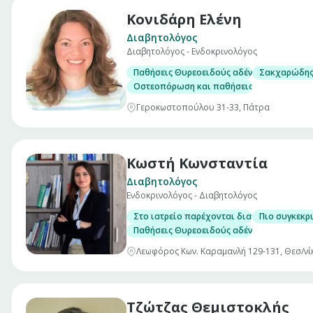
Κονιδάρη Ελένη
Διαβητολόγος
Διαβητολόγος - Ενδοκρινολόγος
Παθήσεις Θυρεοειδούς αδένα, με δυνατότη
Σακχαρώδης 
Οστεοπόρωση και παθήσεις μεταβολισμού 
Γεροκωστοπούλου 31-33, Πάτρα
Κωστή Κωνσταντία
Διαβητολόγος
Ενδοκρινολόγος - Διαβητολόγος
Στο ιατρείο παρέχονται διαγνωστικές, θε
Πιο συγκεκρ
Παθήσεις Θυρεοειδούς αδένα, με δυνατότη
Λεωφόρος Κων. Καραμανλή 129-131, Θεσ/νί
Τζώτζας Θεμιστοκλής