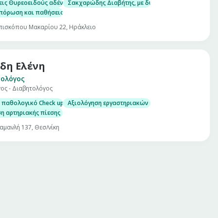
 με λεπτή βελόνη (U/S guided FNA)
ιρίνης (HbA1c)
ις Θυρεοειδούς αδένα, με δυνατότητα αδρού υπερηχογραφικού ελέγχου κα
Σακχαρώδης Διαβήτης, με δυνατότητα μέτρησης στο
μίνης D)
όρωση και παθήσεις μεταβολισμού του ασβεστίου (υπερπαραθυρεοειδισμό
πισκόπου Μακαρίου 22, Ηράκλειο
δη Ελένη
ολόγος
ος - Διαβητολόγος
 με λεπτή βελόνη (U/S guided FNA)
ιρίνης (HbA1c)
 παθολογικό Check up σε άνδρες και γυναίκες
Αξιολόγηση εργαστηριακών εξετάσεων
μίνης D)
η αρτηριακής πίεσης
αμανλή 137, Θεσ/νίκη