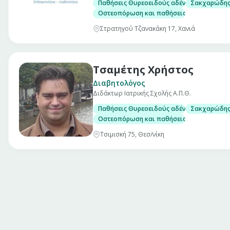
Παθήσεις Θυρεοειδούς αδένα, με δυνατότη
Σακχαρώδης 
Οστεοπόρωση και παθήσεις μεταβολισμού 
Στρατηγού Τζανακάκη 17, Χανιά
Τσαμέτης Χρήστος
Διαβητολόγος
Διδάκτωρ Ιατρικής Σχολής Α.Π.Θ.
Παθήσεις Θυρεοειδούς αδένα, με δυνατότη
Σακχαρώδης 
Οστεοπόρωση και παθήσεις μεταβολισμού 
Τσιμισκή 75, Θεσ/νίκη