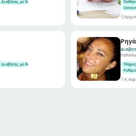
τα αδρού υπερηχογραφικού ελέγχου και επί ενδείξεων παρακέντησης όζων
Διαβήτης, με δυνατότητα μέτρησης στο ιατρείο γλυκοζυλιωμένης αιμοσφα
Παθήσε
του ασβεστίου (υπερπαραθυρεοειδισμός, υπερασβεστιαιμία, έλειψη βιτα
Οστεοπ
Αρχιε
Ρηγά
Διαβητ
Παθολόγ
τα αδρού υπερηχογραφικού ελέγχου και επί ενδείξεων παρακέντησης όζων
Διαβήτης, με δυνατότητα μέτρησης στο ιατρείο γλυκοζυλιωμένης αιμοσφα
Πλήρες
του ασβεστίου (υπερπαραθυρεοειδισμός, υπερασβεστιαιμία, έλειψη βιτα
Ρυθμισ
Κ. Καρ